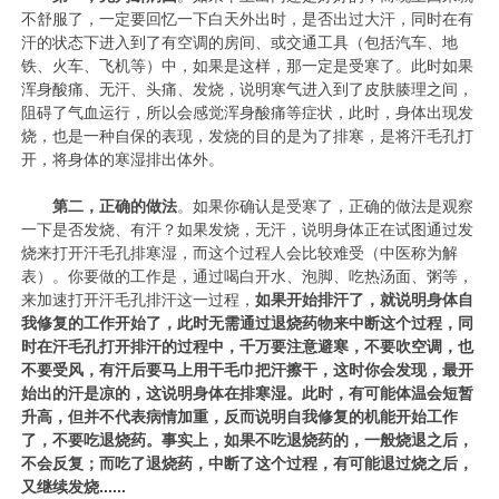
不舒服了，一定要回忆一下白天外出时，是否出过大汗，同时在有
汗的状态下进入到了有空调的房间、或交通工具（包括汽车、地
铁、火车、飞机等）中，如果是这样，那一定是受寒了。此时如果
浑身酸痛、无汗、头痛、发烧，说明寒气进入到了皮肤腠理之间，
阻碍了气血运行，所以会感觉浑身酸痛等症状，此时，身体出现发
烧，也是一种自保的表现，发烧的目的是为了排寒，是将汗毛孔打
开，将身体的寒湿排出体外。
第二，正确的做法
。如果你确认是受寒了，正确的做法是观察
一下是否发烧、有汗？如果发烧，无汗，说明身体正在试图通过发
烧来打开汗毛孔排寒湿，而这个过程人会比较难受（中医称为解
表）。你要做的工作是，通过喝白开水、泡脚、吃热汤面、粥等，
来加速打开汗毛孔排汗这一过程，
如果开始排汗了，就说明身体自
我修复的工作开始了，此时无需通过退烧药物来中断这个过程，同
时在汗毛孔打开排汗的过程中，千万要注意避寒，不要吹空调，也
不要受风，有汗后要马上用干毛巾把汗擦干，这时你会发现，最开
始出的汗是凉的，这说明身体在排寒湿。此时，有可能体温会短暂
升高，但并不代表病情加重，反而说明自我修复的机能开始工作
了，不要吃退烧药。事实上，如果不吃退烧药的，一般烧退之后，
不会反复；而吃了退烧药，中断了这个过程，有可能退过烧之后，
又继续发烧......