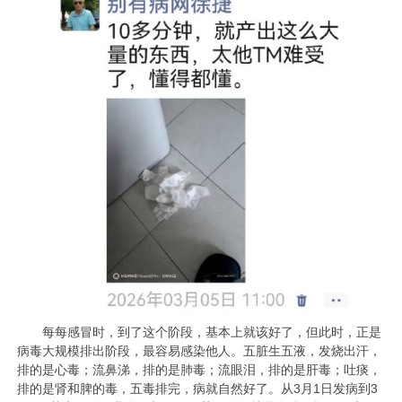
每每感冒时，到了这个阶段，基本上就该好了，但此时，正是
病毒大规模排出阶段，最容易感染他人。五脏生五液，发烧出汗，
排的是心毒；流鼻涕，排的是肺毒；流眼泪，排的是肝毒；吐痰，
排的是肾和脾的毒，五毒排完，病就自然好了。从3月1日发病到3