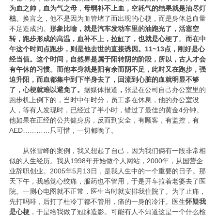
为血之帅，血为气之母
，
母弱补不上血，空耗气的结果就是油尽灯
枯
。换言之，他
不是因为血管堵了而出现的心梗，而是身体总血量
不足造成的。
形象比喻，就是汽车发动车里的油跑光了，活塞空
转，跑步形成的高温，血补不上，拉缸了，也就是心梗了
。
而在中
午这个时间点跑步，则是他去世的直接诱因。11~13点，刚好是心
经当值。这个时间，自然界是属于阳转阴的阶段，所以，古人才会
有午休的习惯。而他本身就是阳有余而阴不足，此时又在跑步，强
迫升阳，而血都集中到下半身去了，回流到心脏的血就明显不够
了，心梗就难以避免了。
据媒体报道
，
张是在公司自己办公室里的
跑步机上倒下的，当时中午时分，员工多在休息，他的办公室没
人，等有人发现时，已经过了半小时，错过了最佳的黄金4分钟。
他如果在正经的公共健身房，反而到安全，有顾客，有监控，有
AED…………只可惜，一切都晚了。
从张雪峰的案例，我又想起了自己，因为我们俩有一段非常相
似的人生经历。我从1998年开始做个人网站，2000年，从国营企
业辞职创业。2005年5月13日，是我人生中的一个重要的日子。那
天下午，我感觉心绞痛，服药也不管用，于是开车拉着老婆去了医
院。一测心电图就不正常，医生当时就安排我住院了。为了止痛，
先打吗啡，后打了杜冷丁都不管用，痛的一身的冷汗。医生
怀疑我
是心梗
，于是给我做了冠脉造影。可能有人不知道这是一个什么检