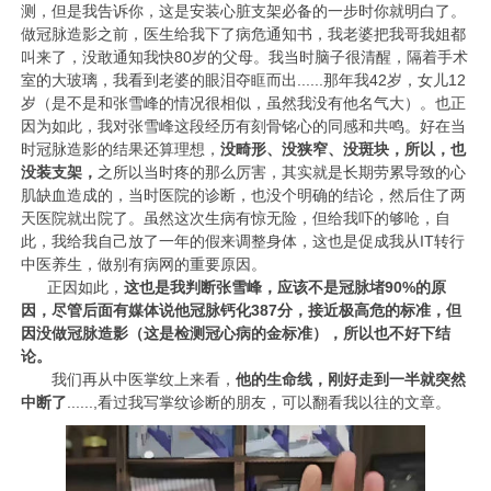
测，但是我告诉你，这是安装心脏支架必备的一步时你就明白了。
做冠脉造影之前，医生给我下了病危通知书，我老婆把我哥我姐都
叫来了，没敢通知我快80岁的父母。我当时脑子很清醒，隔着手术
室的大玻璃，我看到老婆的眼泪夺眶而出......那年我42岁，女儿12
岁（是不是和张雪峰的情况很相似，虽然我没有他名气大）。也正
因为如此，我对张雪峰这段经历有刻骨铭心的同感和共鸣。好在当
时冠脉造影的结果还算理想，
没畸形、没狭窄、没斑块，所以，也
没装支架，
之所以当时疼的那么厉害，其实就是长期劳累导致的心
肌缺血造成的，当时医院的诊断，也没个明确的结论，然后住了两
天医院就出院了。虽然这次生病有惊无险，但给我吓的够呛，自
此，我给我自己放了一年的假来调整身体，这也是促成我从IT转行
中医养生，做别有病网的重要原因。
正因如此，
这也是我判断张雪峰，应该不是冠脉堵90%的原
因，尽管后面有媒体说他冠脉钙化387分，接近极高危的标准，但
因没做冠脉造影（这是检测冠心病的金标准），所以也不好下结
论。
我们再从中医掌纹上来看，
他的生命线，刚好走到一半就突然
中断了
......,看过我写掌纹诊断的朋友，可以翻看我以往的文章。