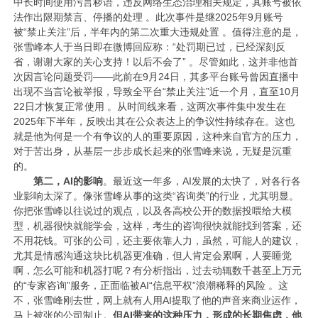
中‌长时间使用污言秽语‌，违反网络生态治理相关规定，其账号被依
法作出限期禁言、停播的处理 。此次事件是继2025年9月账号
被“禁止关注”后，半年内的第二次重大违规处置 。值得注意的是，
张雪峰本人于当日即在微博回应称：“‌处罚期已过，已经深刻反
省，谢谢大家的关心支持！以后不会了‌” 。尽管如此，这并非他首
次因言论问题受罚——此前在9月24日，其多平台账号曾因直播中
出现不当言论被举报，导致全平台“禁止关注”近一个月，直至10月
22日才恢复正常使用 。从时间线来看，这两次事件集中发生在
2025年下半年，反映出其在公众表达上的争议性持续存在。这也
就是他为何是一个有争议的人的重要原因，这种来自官方的压力，
对于苦出身，从基层一步步成长起来的张雪峰来说，无疑是沉重
的。
第二，AI的影响
。最近这一年多，AI发展的太快了，对各行各
业影响太深了。像张雪峰从事的这类“咨询类”的行业，尤其明显。
你把张雪峰以往说过的观点，以及各高校公开的数据投喂给大模
型，机器很快就能学会，这样，考生的咨询很快就能找到答案，还
不用花钱。可张的公司，还主要依靠人力，虽然，可能人的建议，
尤其是情感沟通这块比机器更准确，但人肯定会累啊，人要睡觉
啊，怎么可能和机器打呢？有分析指出，过去动辄数千甚至上万元
的“专家咨询”服务，正面临被AI“信息平权”浪潮稀释的风险 。这
不，张雪峰刚去世，网上就有人用AI提取了他的声音来商业运作，
马上被张的公司制止。
但AI带来的这种压力，形成的长期焦虑，他