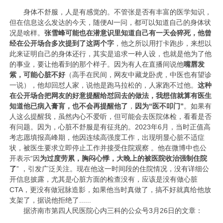
身体不舒服，人是有感觉的。不管张是否有丰富的医学知识，
但在信息这么发达的今天，随便AI一问，都可以知道自己的身体状
况是啥样。
张雪峰可能也在潜意识里知道自己有一天会猝死，他曾
经在公开场合多次提到了这两个字
，他之所以用打卡跑步，来想以
此来证明自己的身体还行，其实是追求一种人设，也就是他为了他
的事业，要让他看到的那个样子。因为有人在直播间说他
嘴唇发
紫，
可能心脏不好
（高手在民间，网友中藏龙卧虎，中医也有望诊
一说），他却回怼人家，说他是跑马拉松的，人家跑不过他。
这种
在公开场合把网友的好意提醒给怼回去的做法，我想信就算有医生
知道他已病入膏肓，也不会再提醒他了
，
因为“医不叩门”
。如果有
人这么提醒我，虽然内心不爱听，但可能会去医院体检，看看是否
有问题。因为，心脏不舒服是有征兆的。2023年6月，当时正值高
考志愿填报高峰期，他因连续高强度工作，出现明显心脏不适症
状，被医生要求立即停止工作并接受住院观察 。他在微博中也公
开表示“因
为过度劳累，胸闷心悸，大晚上的被医院收治强制住院
了
” ，引发广泛关注。现在他这一时间段的住院情况，没有详细公
开信息披露，尤其是心脏方面的检查没有，应该是没有做心脏
CTA，更没有做冠脉造影，如果他当时真做了，搞不好就真给他放
支架了，据说他拒绝了......
据济南市第四人民医院心内三科的公众号3月26日的文章：