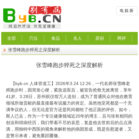
全部
穴位
食品
名人
原创
网评
张雪峰跑步猝死之深度解析
张雪峰跑步猝死之深度解析
【
byb.cn
人体管道工】2026年3.24 12:26，一代名师张雪峰老
师跑步时，因突发心梗，紧急送医后，被宣告抢救无效离世，享年
41岁。3.28日，苏州殡仪馆万人送别，成为了普通民众对他在教育
领域所做贡献的最直接最有说服力的肯定。虽然他至死都是一个充
满争议的人，但无论是官方还是民间都给了他正面的评价。如今，
斯人已去，作为一个专注健康领域近20年的博主，且与张有相同的
创业和得病经历，我们带着不尽的哀思，复盘他去世前后的点点滴
滴，用独特中西医的视角来解析他的病因形成，既是告慰逝者，又
是警示来者，避免重蹈覆辙。