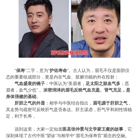
“
保寿
”二字，意为“
护佑寿命
”。古人认为，眉毛不仅是面部仪
态的重要组成部分，更是内在气血、脏腑功能的外在投射：
‌
气血盛衰的镜子‌
：中医认为“‌美眉者，
足太阳之脉血气多
；恶
眉者，血气少也‌” 。
浓密润泽的眉毛反映气血充盈、肾气充足，是
身体强健的基础
。
‌
肝胆之气的外显‌
：相学与中医结合指出，‌
眉毛源于肝胆之气‌
，
其走势与疏密可反映肝气是否条达。肝主谋虑，肝气平和则性情稳
定，利于长寿 。
说到这里，大家一定知道
医圣张仲景与文学家王粲‌的故事
，它
深刻体现了古代中医“望诊”与相学中“眉毛为保寿官”观念的交融。