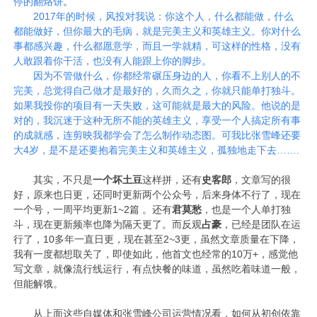
停的翻烙饼
。
2017年的时候，风投对我说：你这个人，什么都能做，什么
都能做好，但你最大的毛病，就是完美主义和英雄主义。你对什么
事都感兴趣，什么都愿意学，而且一学就精，可这样的性格，没有
人敢跟着你干活，也没有人能跟上你的脚步。
因为不管做什么，你都经常碾压身边的人，你看不上别人的不
完美，总觉得自己做才是最好的，久而久之，你就只能单打独斗。
如果我投你的项目有一天失败，这可能就是最大的风险。他说的是
对的，我沉迷于这种无所不能的英雄主义，享受一个人搞定所有事
的成就感，连剪映我都学会了怎么制作动态图。可我比张雪峰还要
大4岁，是不是还要抱着完美主义和英雄主义，孤独地走下去…….
其实，不只是
一个坏土豆
这样拼，还有
史客郎
，文章写的很
好，原来也日更，还同时更新两个公众号，后来身体不行了，现在
一个号，一周平均更新1~2篇 。还有
君莫愁
，也是一个人单打独
斗，现在更新频率也降为隔天更了。而反观
占豪
，已经是团队在运
行了，10多年一直日更，现在甚至2~3更，虽然文章质量在下降，
我有一度都想取关了，即使如此，他首文也经常的10万+，感觉他
写文章，就像流行线运行，有点快餐的味道，虽然吃着味道一般，
但能解饿。
从上面这些自媒体和张雪峰公司运营情况看，如何从初创依靠