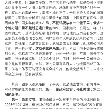
人设很重要。比如像董宇辉，当年老俞担心的事，就是公司不能把
命运集中在一个人身上是有道理的。就像现在中东美以伊战争一
样，霍尔木兹海峡一封，海湾的油过不了，全世界绝大多数的国家
都慌了，而作为全球原油进口量最大的国家，中国反而有底气，原
因就在于中国多年前就有布局，
不把鸡蛋放在一个篮子里，最多一
个地方进口量不超过总进口量的20%
。国家如此，公司也一样，张
雪峰的公司，基本上都是靠他来撑着，你想他的压力会有多大，这
么多员工都指着他吃饭呢。同样是靠个人IP成长起来的公司，比如
京东，刘强东，也是贫苦出身，从底层成长起来的，但现在公司离
了他，也一样运转，
这就是靠体系来运行
。所以，他不会像张雪峰
那么累。包括淘宝的马云离开了，公司一样运转，苹果，离开了乔
布斯，照样攻城掠地，就是这个道理，所以，对于一个公司来说，
建立起体系很重要。当然，张的公司有几百人，也慢慢形成了体
系，但这个体系可能还没有完全建立好，他就突然离去了，未来公
司会怎么样，还有待观察。
其实，很多人都忽略的一个事实，就是他去世前，有两件事，
对张雪峰的压力是很大的。
第一，是政府监管，停止关注；第二，
AI的影响。
第一，政府监管
。张雪峰最近一次被平台停播的具体时间是
2025年12月3日‌。根据网信部门通报，抖音主播“张雪峰”因在直播