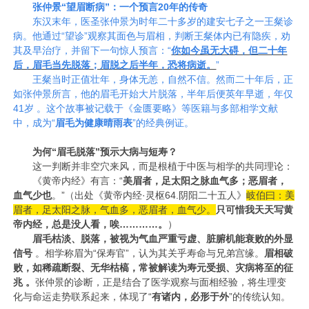
张仲景“望眉断病”：一个预言20年的传奇
东汉末年，医圣张仲景为时年二十多岁的建安七子之一王粲诊
病。他通过“望诊”观察其面色与眉相，判断王粲体内已有隐疾，劝
其及早治疗，并留下一句惊人预言：
“
你如今虽无大碍，但二十年
后，‌眉毛当先脱落‌；眉脱之后半年，恐将病逝。
”
王粲当时正值壮年，身体无恙，自然不信。然而二十年后，正
如张仲景所言，他的眉毛开始大片脱落，半年后便英年早逝，年仅
41岁 。
这个故事被记载于《‌金匮要略‌》等医籍与多部相学文献
中，成为“‌
眉毛为健康晴雨表‌
”的经典例证。
为何“眉毛脱落”预示大病与短寿？
这一判断并非空穴来风，而是根植于中医与相学的共同理论：
《黄帝内经》有言‌：“
美
眉者，足太阳之脉血气多；恶眉者，
血气少也
。”（出处《黄帝内经·灵枢64.阴阳二十五人》
岐伯曰：美
眉者，足太阳之脉，气血多，恶眉者，血气少。
只可惜
我天天写黄
帝内经，总是没人看，唉
……
……
。
）
眉毛枯淡、脱落，被视为‌气血严重亏虚、脏腑机能衰败‌的外显
信号
。相学称眉为“保寿官”‌，认为其关乎寿命与兄弟宫缘。
眉相破
败，如稀疏断裂、无华枯槁，常被解读为‌寿元受损、灾病将至‌的征
兆 。
张仲景的诊断，正是结合了‌医学观察与面相经验‌，将生理变
化与命运走势联系起来，体现了“‌
有诸内，必形于外‌
”的传统认知。