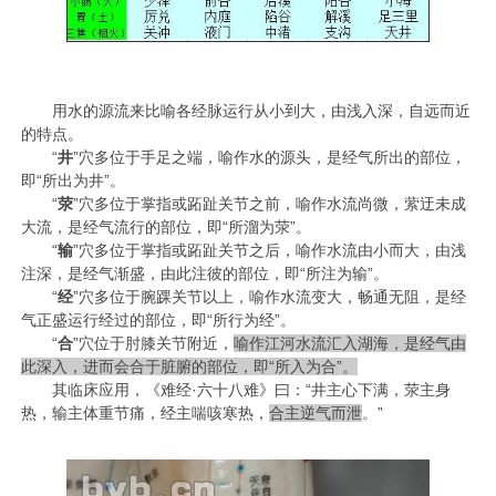
用水的源流来比喻各经脉运行从小到大，由浅入深，自远而近
的特点。
“
井
”穴多位于手足之端，喻作水的源头，是经气所出的部位，
即“所出为井”。
“
荥
”穴多位于掌指或跖趾关节之前，喻作水流尚微，萦迂未成
大流，是经气流行的部位，即“所溜为荥”。
“
输
”穴多位于掌指或跖趾关节之后，喻作水流由小而大，由浅
注深，是经气渐盛，由此注彼的部位，即“所注为输”。
“
经
”穴多位于腕踝关节以上，喻作水流变大，畅通无阻，是经
气正盛运行经过的部位，即“所行为经”。
“
合
”穴位于肘膝关节附近，
喻作江河水流汇入湖海，是经气由
此深入，进而会合于脏腑的部位，即“所入为合”。
其临床应用，《难经·六十八难》曰：“井主心下满，荥主身
热，输主体重节痛，经主喘咳寒热，
合主逆气而泄
。”