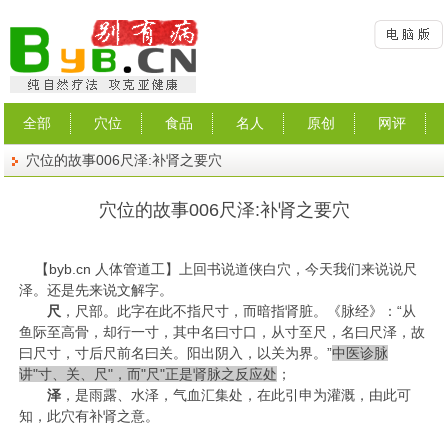
全部
穴位
食品
名人
原创
网评
穴位的故事006尺泽:补肾之要穴
穴位的故事006尺泽:补肾之要穴
【
byb.cn
人体管道工】上回书说道
侠白
穴，今天我们来说说尺
泽。还是先来说文解字。
尺
，尺部。此字在此不指尺寸，而暗指肾脏。《脉经》：“从
鱼际至高骨，却行一寸，其中名曰寸口，从寸至尺，名曰尺泽，故
曰尺寸，寸后尺前名曰关。阳出阴入，以关为界。”
中医诊脉
讲"寸、关、尺"，而"尺"正是肾脉之反应处
；
泽
，是雨露、水泽，气血汇集处，在此引申为灌溉，由此可
知，此穴有补肾之意。