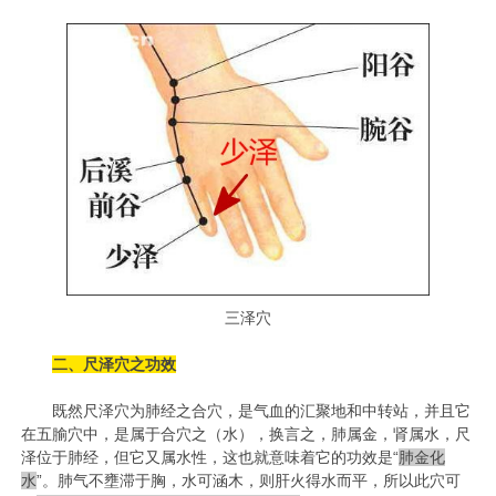
三泽穴
二、尺泽穴之功效
既然尺泽穴为肺经之合穴，是气血的汇聚地和中转站，并且它
在五腧穴中，是属于合穴之（水），换言之，肺属金，肾属水，尺
泽位于肺经，但它又属水性，这也就意味着它的功效是“
肺金化
水
”。肺气不壅滞于胸，水可涵木，则肝火得水而平，所以此穴可