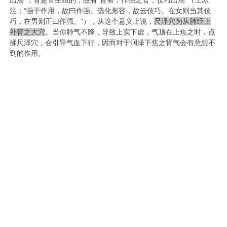
注：“强于作用，故曰作强。选化形容，故云伎巧。在女则当其伎
巧，在男则正曰作强。”），从这个意义上说，
尺泽穴为从肺经上
补肾之大穴
。当你肺气不降，导致上实下虚，气顶在上焦之时，点
揉尺泽穴，会引导气血下行，因而对于润泽下焦之肾气会有意想不
到的作用。