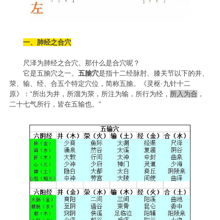
一
、肺经之合穴
尺泽为肺经之合穴。那什么是合穴呢？
它是五腧穴之一。
五腧穴
是指十二经脉肘、膝关节以下的井、
荥、输、经、合五个特定穴位，简称五腧。《灵枢·九针十二
原》：“所出为井，所溜为荥，所注为输，所行为经，
所入为合
，
二十七气所行，皆在五输也。”