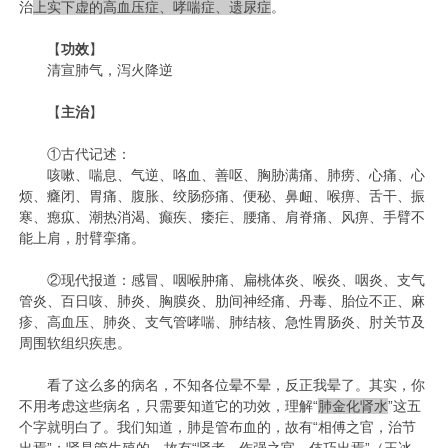
治
上实下虚的高血压症、哮喘症、遗尿症
。
【
功效
】
清宣肺气，泻火降逆
【
主治
】
①古代记述：
咳嗽、喘息、气逆、咯血、善呕、胸胁满痛、肺痨、心痛、心
烦、癃闭、胃痛、腹胀、绞肠痧痛、便秘、鼻衄、喉痹、舌干、振
寒、瘛疭、潮热消渴、癫疾、痿疟、腰痛、肩脊痛、风痹、手臂不
能上肩，肘臂挛痛。
②现代报道：感冒、咽喉肿痛、扁桃体炎、喉炎、咽炎、支气
管炎、百日咳、肺炎、胸膜炎、肋间神经痛、丹毒、胎位不正、麻
疹、高血压、肺炎、支气管哮喘、肺结核、急性胃肠炎、肘关节及
周围软组织疾患。
看了这么多的病名，不知各位晕不晕，反正我晕了。其实，你
不用考虑这些病名，只需要知道它的功效，理解“
肺金化肾水
”这五
个字就明白了。我们知道，肺是管布血的，故有“相傅之官，治节
出焉”；肾是管生殖的，故有“肾者，作强之官，伎巧出焉”（王冰