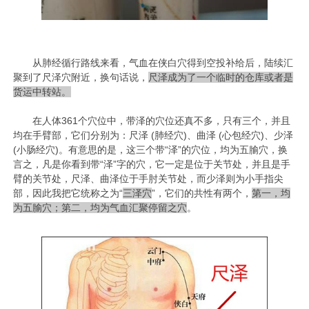
从肺经循行路线来看，气血在侠白穴得到空投补给后，陆续汇
聚到了尺泽穴附近，换句话说，
尺泽成为了一个临时的仓库或者是
货运中转站。
在人体361个穴位中，带泽的穴位还真不多，只有三个，并且
均在手臂部，它们分别为：
尺泽
(肺经穴)、
曲泽
(心包经穴)、
少泽
(小肠经穴)。有意思的是，这三个带“泽”的穴位，均为五腧穴，换
言之，凡是你看到带“泽”字的穴，它一定是位于关节处，并且是手
臂的关节处，尺泽、曲泽位于手肘关节处，而少泽则为小手指尖
部，因此我把它统称之为“
三泽穴
”，它们的共性有两个，
第一，均
为五腧穴；第二，均为气血汇聚停留之穴
。