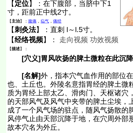
【
定位
】：
在下腹部，当脐中下1
寸，距前正中线2寸。
【
主治
】：
腹痛
，
疝气
，
痛经
【
刺灸法
】：直刺 l～l.5寸。
【
经络视频
】：
走向视频
功效视频
【
描述
】：
[穴义]胃风吹扬的脾土微粒在此沉
[名解]
外，指本穴气血作用的部位
也、土丘也。外陵名意指胃经的脾土微
质为胃经上部太乙、滑肉门、天枢诸穴
的天部风气及风气中夹带的脾土尘埃，
成了一个风气场的驻点，随风气扬散的
风停气止由天部沉降于地，在穴周外部
故本穴名为外丘。