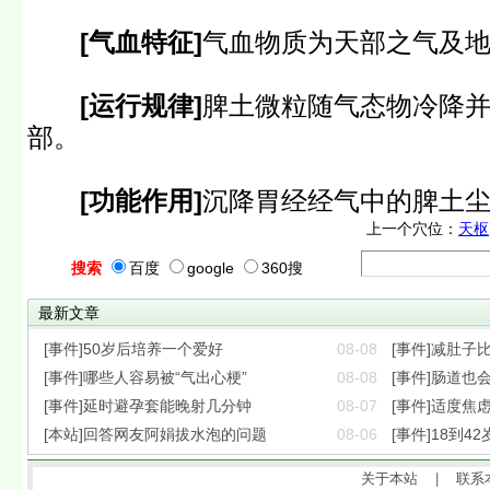
[气血特征]
气血物质为天部之气及
[运行规律]
脾土微粒随气态物冷降
部。
[功能作用]
沉降胃经经气中的脾土
上一个穴位：
天枢
搜索
百度
google
360搜
最新文章
[事件]50岁后培养一个爱好
08-08
[事件]减肚子
[事件]哪些人容易被“气出心梗”
08-08
[事件]肠道也会
[事件]延时避孕套能晚射几分钟
08-07
[事件]适度焦
[本站]回答网友阿娟拔水泡的问题
08-06
[事件]18到42
关于本站
|
联系