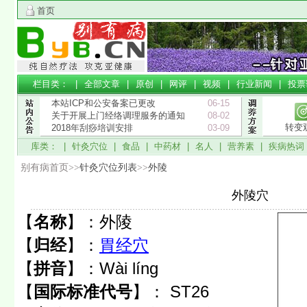
首页
栏目类： |
全部文章
|
原创
|
网评
|
视频
|
行业新闻
|
投票
本站ICP和公安备案已更改
06-15
关于开展上门经络调理服务的通知
08-02
转变
2018年刮痧培训安排
03-09
库类： |
针灸穴位
|
食品
|
中药材
|
名人
|
营养素
|
疾病热词
别有病首页>>
针灸穴位列表
>>
外陵
外陵穴
【
名称
】：
外陵
【
归经
】：
胃经穴
【
拼音
】：
Wài líng
【
国际标准代号
】：
ST26