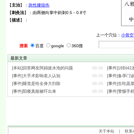
【
主治
】：
急性腰扭伤
【
刺灸法
】：由两侧向掌中斜刺0.5－0.8寸
【
描述
】：
上一个穴位：
小骨空
搜索
百度
google
360搜
最新文章
[本站]回答网友阿娟拔水泡的问题
08-06
[事件]18到42
[事件]大手术影响老人认知
08-06
[事件]备孕门诊
[事件]睡觉是给全身大扫除
08-05
[事件]生吃蔬
[事件]阳痿真能被吓出来
08-05
[事件]警惕手
关于本站
|
联系