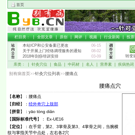
首页
栏目类： |
全部文章
|
原创
|
网评
|
视频
|
行业新闻
|
投票
本站ICP和公安备案已更改
06-15
关于开展上门经络调理服务的通知
08-02
转变
2018年刮痧培训安排
03-09
库类： |
针灸穴位
|
食品
|
中药材
|
名人
|
营养素
|
疾病热词
别有病首页>>
针灸穴位列表
>>
腰痛点
腰痛点穴
【
名称
】：
腰痛点
【
归经
】：
经外奇穴上肢部
【
拼音
】：
yāo tòng diǎn
【
国际标准代号
】：
Ex-UE16
【
定位
】：
在手背，第2、3掌骨及第3、4掌骨之间，当腕横
纹与掌指关节中点处，左右各2穴