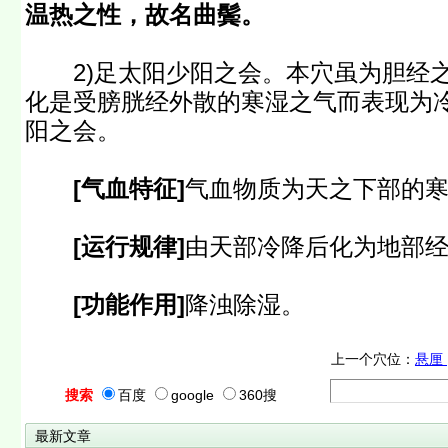
温热之性，故名曲鬓。
2)足太阳少阳之会。本穴虽为胆经之
化是受膀胱经外散的寒湿之气而表现为
阳之会。
[气血特征]
气血物质为天之下部的
[运行规律]
由天部冷降后化为地部
[功能作用]
降浊除湿。
上一个穴位：
悬厘
搜索
百度
google
360搜
最新文章