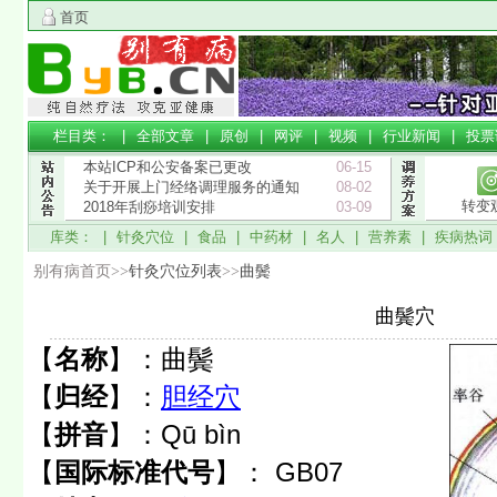
首页
栏目类： |
全部文章
|
原创
|
网评
|
视频
|
行业新闻
|
投票
本站ICP和公安备案已更改
06-15
关于开展上门经络调理服务的通知
08-02
转变
2018年刮痧培训安排
03-09
库类： |
针灸穴位
|
食品
|
中药材
|
名人
|
营养素
|
疾病热词
别有病首页>>
针灸穴位列表
>>
曲鬓
曲鬓穴
【
名称
】：
曲鬓
【
归经
】：
胆经穴
【
拼音
】：
Qū bìn
【
国际标准代号
】：
GB07