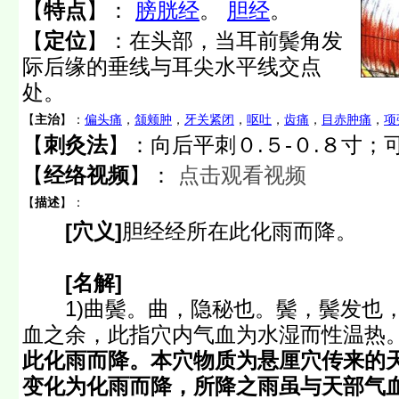
【
特点
】：
膀胱经
。
胆经
。
【
定位
】：
在头部，当耳前鬓角发
际后缘的垂线与耳尖水平线交点
处。
【
主治
】：
偏头痛
，
颔颊肿
，
牙关紧闭
，
呕吐
，
齿痛
，
目赤肿痛
，
项
【
刺灸法
】：向后平刺０.５-０.８寸；
【
经络视频
】：
点击观看视频
【
描述
】：
[穴义]
胆经经所在此化雨而降。
[名解]
1)曲鬓。曲，隐秘也。鬓，鬓发也，
血之余，此指穴内气血为水湿而性温热
此化雨而降。本穴物质为悬厘穴传来的
变化为化雨而降，所降之雨虽与天部气