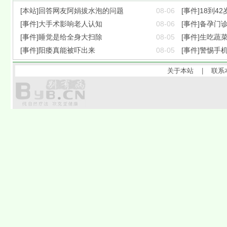
[本站]回答网友阿娟拔水泡的问题
08-06
[事件]18到42
[事件]大手术影响老人认知
08-06
[事件]备孕门诊
[事件]睡觉是给全身大扫除
08-05
[事件]生吃蔬
[事件]阳痿真能被吓出来
08-05
[事件]警惕手
关于本站
|
联系