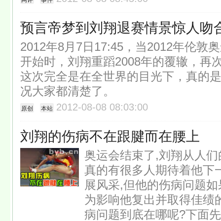
网评
事件
预言帝梦到刘翔退赛情景惊人吻
2012年8月7日17:45，当2012年伦
开始时，刘翔重蹈2008年的覆辙，再
这次完全是在全世界的目光下，真的
况大家都清楚了。
2012-08-08 08:03:00
原创
本站
刘翔的伤病不在跟腱而在腰上
奥运会结束了,刘翔从人们
真的有很多人期待着他下
展风采,但他的伤病问题如
为影响他复出并取得佳绩
病问题到底在哪呢?下面