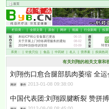
首页
栏目类： |
全部文章
|
原创
|
网评
|
视频
|
行业新闻
|
投票
本站ICP和公安备案已更改
06-15
关于开展上门经络调理服务的通知
08-02
转变
2018年刮痧培训安排
03-09
库类： |
针灸穴位
|
食品
|
中药材
|
名人
|
营养素
|
疾病热词
有关刘翔的相关文章和
刘翔伤口愈合腿部肌肉萎缩 全运
2013-01-08 09:38:00
网评
事件
中国代表团:刘翔跟腱断裂 赞拼
2012-08-08 08:45:00