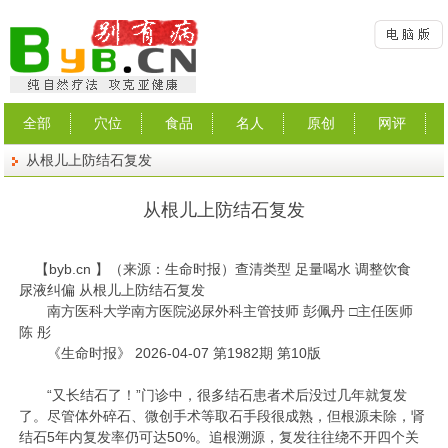
全部
穴位
食品
名人
原创
网评
从根儿上防结石复发
从根儿上防结石复发
【
byb.cn
】（来源：生命时报）查清类型 足量喝水 调整饮食
尿液纠偏 从根儿上防结石复发
南方医科大学南方医院泌尿外科主管技师 彭佩丹 □主任医师
陈 彤
《生命时报》 2026-04-07 第1982期 第10版
“又长结石了！”门诊中，很多结石患者术后没过几年就复发
了。尽管体外碎石、微创手术等取石手段很成熟，但根源未除，肾
结石5年内复发率仍可达50%。追根溯源，复发往往绕不开四个关