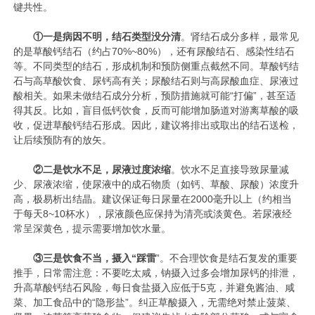
键共性。
①
一是病因不明，结石类型没分清
。肾结石成分多样，最常见
的是草酸钙结石（约占70%~80%），还有尿酸结石、感染性结石
等。不同类型的结石，形成机制和预防侧重点截然不同。草酸钙结
石与高草酸饮食、尿钙高有关；尿酸结石则与高尿酸血症、尿液过
酸相关。如果未做结石成分分析，预防措施就可能“打偏”，甚至适
得其反。比如，盲目低钙饮食，反而可能增加肠道对游离草酸的吸
收，促进草酸钙结石形成。因此，建议将排出或取出的结石送检，
让后续预防有的放矢。
②
二是饮水不足，尿液过度浓缩
。饮水不足直接导致尿量减
少、尿液浓缩，使尿液中的成石物质（如钙、草酸、尿酸）浓度升
高，极易析出结晶。建议保证每日尿量在2000毫升以上（约相当
于每天8~10杯水），尿液颜色应保持为清亮或淡黄色。若尿液经
常呈深黄色，提示需要增加饮水量。
③
三是饮食不当，摄入“踩雷
”。不合理饮食是结石复发的重要
推手，日常需注意：不要吃太咸，钠摄入过多会增加尿钙的排泄，
升高草酸钙结石风险，每日食盐摄入应低于5克，并避免酱油、咸
菜、加工食品中的“隐形盐”。纠正草酸摄入，无需绝对禁止菠菜、