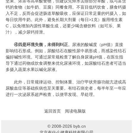
坚果、浓茶等高草酸食物，但建议先焯水去除部分草酸，或与富含
钙的食物（如牛奶、豆腐）同餐食用。不盲目低钙饮食，膳食钙摄
入不足，反而会促进肠道草酸吸收，应保证日常足量的钙摄入，如
每日饮用牛奶。此外，避免长期大剂量（每日>1克）服用维生素
C，以免增加内源性草酸生成，还要少喝含糖饮料（如可乐、果
汁），减少尿钙排泄。
④
四是环境失衡，未得到纠正
。尿液的酸碱度（pH值）直接
影响结石形成。例如，尿酸结石在酸性尿中易形成，而感染性结石
偏好碱性环境。可通过尿常规检查了解自身尿液pH值，在医生指
导下通过药物或饮食调整来优化尿液环境，如尿酸结石患者可适当
多摄入蔬菜水果以碱化尿液。
此外，日常规律运动、控制体重、治疗甲状旁腺功能亢进或高
尿酸血症等基础疾病也至关重要。有结石病史者，每半年至一年应
进行一次泌尿系超声检查，以便早发现、早处理。
返回首页
阅读电脑版
© 2008-2026 byb.cn
北京有什么健康科技有限公司