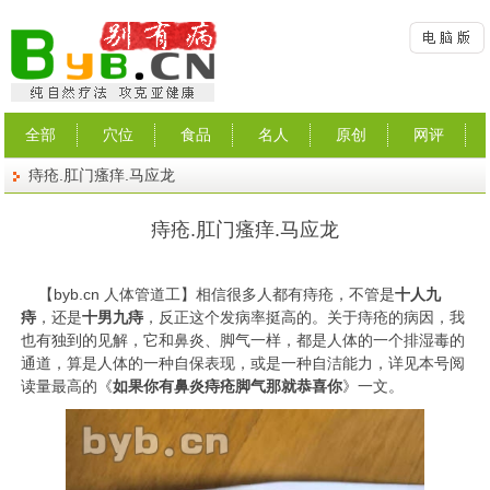
全部
穴位
食品
名人
原创
网评
痔疮.肛门瘙痒.马应龙
痔疮.肛门瘙痒.马应龙
【
byb.cn
人体管道工】相信很多人都有痔疮，不管是
十人九
痔
，还是
十男九痔
，反正这个发病率挺高的。关于痔疮的病因，我
也有独到的见解，它和鼻炎、脚气一样，都是人体的一个排湿毒的
通道，算是人体的一种自保表现，或是一种自洁能力，详见本号阅
读量最高的《
如果你有鼻炎痔疮脚气那就恭喜你
》一文。