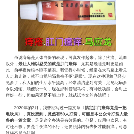
虽说痔疮是人体自保的表现，可真发作起来，除了疼痛、流血
以外，
最让人难以忍受的就是肛门瘙
痒
，尤其是晚睡觉时更是如
此，前半夜你根本睡不踏实。我记得小时候，经常在大马路上看见
人走着走路，就不自觉的隔着裤子抠“屁眼”。现在这种现象已经少
见多了，和人们的生活水平提高，经常清洁患处有关，足见此病多
令以烦恼。顺便说一句，现在那种智能马桶，有冲洗功能，会对止
痒好一些，但如果还是不能止痒，就试试本文的办法吧！
2020年的2月，我曾经写过一篇文章《
搞定肛门瘙痒竟是一把
电吹风
》，
真没想到，竟然有50人打赏，可能是本公众号打赏人最
多的一篇文章
，足见这个办法是有效果的。但是，仅用电吹风，有
时还不够，要是半夜痒的不行，还要脱掉内裤去抠才能解痒，可总
这样不是办法啊。