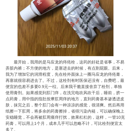
最开始，我用的是马应龙的痔疮栓，这药的好处是省事，不易
弄脏内裤；不方便的地方，是塞进去的时候，有点割屁眼。后来，
我为了增加它的润滑程度，先在栓外面抹上一圈马应龙的痔疮膏，
再塞就很容易进去了。不过，这栓剂有时医保还没有，自费吧，最
便宜的也差不多要0.9元一柆。后来我干脆直接舍弃了栓剂，单独
使用膏剂。如果感觉到肛门痒，在洗完电吹风吹干后，睡前，挤一
点药膏，用中指的指肚按摩肛周痒的地方，直到药膏基本渗透进皮
肤，抹完之后，整个肛门会有一种凉凉的感觉，很清爽。然后再用
纸擦一下肛周，将多余的药膏擦掉，省得污染内裢，可以确保晚上
安稳睡觉，不会再被肛周瘙痒打扰，效果杠杠的，这样，一管10克
药膏，可以用上1个月，成本几乎可以忽略不计，可比栓剂便宜太
多了。