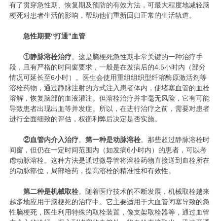
有了贯穿急性期、恢复期及预防的有效方法，可最大程度地减轻脑
梗死对患者生活的影响，帮助他们重新回归正常的生活轨道。
急性期要“打通”血管
①
静脉溶栓治疗
。这是脑梗死急性期非常关键的一种治疗手
段，且有严格的时间窗要求，一般是在发病后的4.5小时内（部分
情况可延长至6小时）。医生会使用重组组织型纤溶酶原激活剂等
溶栓药物，通过静脉注射的方式注入患者体内，使堵塞血管的血栓
溶解，恢复脑部的血液灌注。但溶栓治疗并非毫无风险，它有可能
导致患者出现出血等并发症。所以，在进行治疗之前，需要对患者
进行全面细致的评估，权衡利弊后决定是否实施。
②
血管内介入治疗
。
第一种是动脉溶栓
。那些超过静脉溶栓时
间窗，但仍在一定时间范围内（如发病6小时内）的患者，可以考
虑动脉溶栓。这种方法是通过微导管将溶栓药物直接送到血栓所在
的动脉部位，局部给药，提高溶栓的精准性和有效性。
第二种是机械取栓
。随着医疗技术的不断发展，机械取栓越来
越多地应用于脑梗死的治疗中。它主要适用于大血管闭塞导致的急
性脑梗死，医生利用特殊的取栓装置，像支架取栓器等，通过血管