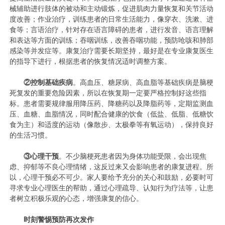
械辅助进行肢体的被动和主动锻炼，促进肌肉力量恢复和关节活动
度改善；作业治疗，训练患者的日常生活能力，像穿衣、洗漱、进
食等；言语治疗，针对存在语言障碍的患者，进行发音、语言理解
和表达等方面的训练；吞咽训练，改善吞咽功能，预防呛咳和肺部
感染等并发症等。康复治疗需要长期坚持，最好是在专业康复医生
的指导下进行，根据患者的恢复情况适时调整方案。
②
控制基础疾病
。高血压、糖尿病、高血脂等基础疾病是脑梗
死复发的重要危险因素，所以在恢复期一定要严格控制好这些指
标。患者需要规律服用降压药、降糖药以及降脂药等，定期监测血
压、血糖、血脂情况，同时配合健康的饮食（低盐、低脂、低糖饮
食为主）和适度的运动（像散步、太极拳等有氧运动），保持良好
的生活习惯。
③
心理干预
。不少脑梗死患者因为身体功能受限，会出现焦
虑、抑郁等不良心理情绪，这反过来又会影响患者的康复进程。所
以，心理干预必不可少。家人要给予充分的关心和鼓励，必要时可
寻求专业心理医生的帮助，通过心理疏导、认知行为疗法等，让患
者树立积极乐观的心态，增强康复的信心。
时刻警惕预防再次发作