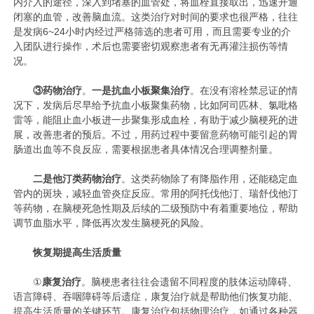
内介入的途径，深入到堵塞的血管处，将血栓直接取出，迅速开通
闭塞的血管，改善脑血流。这类治疗对时间的要求也很严格，往往
是发病6~24小时内经过严格筛选的患者可用，而且需要专业的介
入团队进行操作，术后也需要密切观察患者有无再灌注损伤等情
况。
③
药物治疗
。
一是抗血小板聚集治疗
。在没有溶栓禁忌证的情
况下，发病后尽早给予抗血小板聚集药物，比如阿司匹林、氯吡格
雷等，能阻止血小板进一步聚集形成血栓，有助于减少脑梗死的进
展，改善患者的预后。不过，用药过程中要留意药物可能引起的胃
肠道出血等不良反应，需要根据患者具体情况合理调整剂量。
二是他汀类药物治疗
。这类药物除了有降脂作用，还能稳定血
管内的斑块，减轻血管炎症反应。常用的阿托伐他汀、瑞舒伐他汀
等药物，在脑梗死急性期及后续的二级预防中有着重要地位，帮助
调节血脂水平，降低再次发生脑梗死的风险。
恢复期提高生活质量
①
康复治疗
。脑梗患者往往会遗留不同程度的肢体运动障碍、
语言障碍、吞咽障碍等后遗症，康复治疗就是帮助他们恢复功能、
提高生活质量的关键环节。康复治疗包括物理治疗，如通过各种器