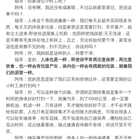
福哥：你家请过小时工吧？
阿伟：没有啊。我还没有成家呢，不过以前家里请过。您说这
事干吗？
福哥：人体这个系统就像家一样，我们每天从超市买回很多东
西，每天又扔掉很多垃圾，但是家里还是需要打扫。开开窗户，就
有尘土进来;即使你进屋换上托鞋，也照样把地踩脏;天天洗澡，还
是不断有毛发掉在地上和床上，总之，无论你如何爱干净，家里永
远也是有擦不完的地，扫不完的土，你说对吗？
阿伟：对。我妈就是这样的人，特爱干净。
福哥：是的，
人体也是一样，即使你平常再注意保养，再注意
饮食，也一样会有垃圾产生，体内也一样会有残留的垃圾，就像我
们的居室一样。
阿伟：您的意思是除了我们正常的排便以外，还需要定期的让
小时工来打扫吗？
福哥：对，可以这样做个比喻。所谓的定期排毒就是集中一个
时间把身体好好打扫一下。就像汽车，到了5000公里，就一定要
换机油、机滤一样，只有这样，车才能给你好好干活，才不会半路
给你趴窝。人也只有定期排毒才不会招致大的病患。可现在很多人
可以给车做保养，给车花钱，而不知道给自己做保养，哪怕给自己
花点时间，花点钱看看病，做点健康咨询都不舍得，你说可笑不可
笑。
阿伟：确实像您说的那样，很多人你一和他谈健康，要不没有