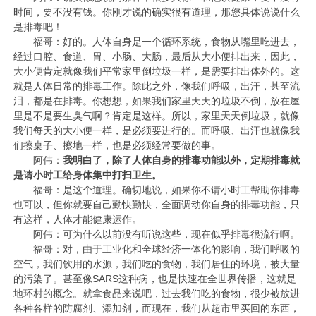
时间，要不没有钱。你刚才说的确实很有道理，那您具体说说什么
是排毒吧！
福哥：好的。人体自身是一个循环系统，食物从嘴里吃进去，
经过口腔、食道、胃、小肠、大肠，最后从大小便排出来，因此，
大小便肯定就像我们平常家里倒垃圾一样，是需要排出体外的。这
就是人体日常的排毒工作。除此之外，像我们呼吸，出汗，甚至流
泪，都是在排毒。你想想，如果我们家里天天的垃圾不倒，放在屋
里是不是要生臭气啊？肯定是这样。所以，家里天天倒垃圾，就像
我们每天的大小便一样，是必须要进行的。而呼吸、出汗也就像我
们擦桌子、擦地一样，也是必须经常要做的事。
阿伟：
我明白了，除了人体自身的排毒功能以外，定期排毒就
是请小时工给身体集中打扫卫生。
福哥：是这个道理。确切地说，如果你不请小时工帮助你排毒
也可以，但你就要自己勤快勤快，全面调动你自身的排毒功能，只
有这样，人体才能健康运作。
阿伟：可为什么以前没有听说这些，现在似乎排毒很流行啊。
福哥：对，由于工业化和全球经济一体化的影响，我们呼吸的
空气，我们饮用的水源，我们吃的食物，我们居住的环境，被大量
的污染了。甚至像SARS这种病，也是快速在全世界传播，这就是
地环村的概念。就拿食品来说吧，过去我们吃的食物，很少被放进
各种各样的防腐剂、添加剂，而现在，我们从超市里买回的东西，