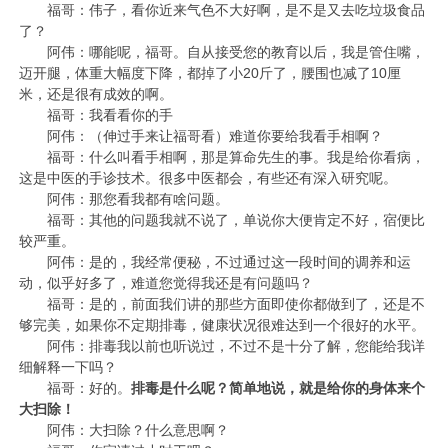
福哥：伟子，看你近来气色不大好啊，是不是又去吃垃圾食品
了？
阿伟：哪能呢，福哥。自从接受您的教育以后，我是管住嘴，
迈开腿，体重大幅度下降，都掉了小20斤了，腰围也减了10厘
米，还是很有成效的啊。
福哥：我看看你的手
阿伟：（伸过手来让福哥看）难道你要给我看手相啊？
福哥：什么叫看手相啊，那是算命先生的事。我是给你看病，
这是中医的手诊技术。很多中医都会，有些还有深入研究呢。
阿伟：那您看我都有啥问题。
福哥：其他的问题我就不说了，单说你大便肯定不好，宿便比
较严重。
阿伟：是的，我经常便秘，不过通过这一段时间的调养和运
动，似乎好多了，难道您觉得我还是有问题吗？
福哥：是的，前面我们讲的那些方面即使你都做到了，还是不
够完美，如果你不定期排毒，健康状况很难达到一个很好的水平。
阿伟：排毒我以前也听说过，不过不是十分了解，您能给我详
细解释一下吗？
福哥：好的。
排毒是什么呢？简单地说，就是给你的身体来个
大扫除！
阿伟：大扫除？什么意思啊？