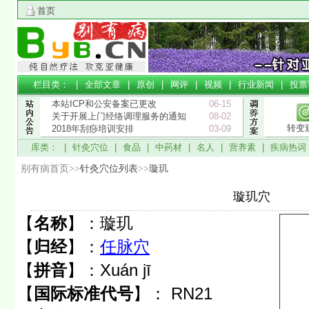
首页
栏目类： |
全部文章
|
原创
|
网评
|
视频
|
行业新闻
|
投票
本站ICP和公安备案已更改
06-15
关于开展上门经络调理服务的通知
08-02
转变
2018年刮痧培训安排
03-09
库类： |
针灸穴位
|
食品
|
中药材
|
名人
|
营养素
|
疾病热词
别有病首页>>
针灸穴位列表
>>
璇玑
璇玑穴
【
名称
】：
璇玑
【
归经
】：
任脉穴
【
拼音
】：
Xuán jī
【
国际标准代号
】：
RN21