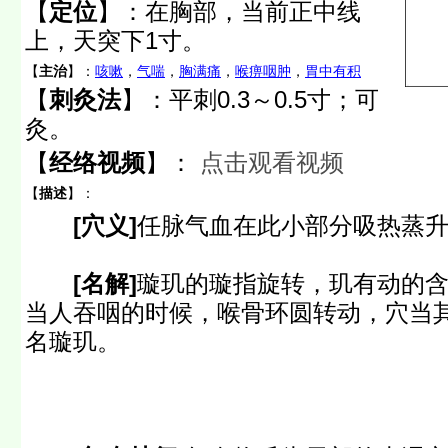
【
定位
】：
在胸部，当前正中线
上，天突下1寸。
【
主治
】：
咳嗽
，
气喘
，
胸满痛
，
喉痹咽肿
，
胃中有积
【
刺灸法
】：平刺0.3～0.5寸；可
灸。
【
经络视频
】：
点击观看视频
【
描述
】：
[穴义]
任脉气血在此小部分吸热蒸
[名解]
璇玑的璇指旋转，玑有动的
当人吞咽的时候，喉骨环圆转动，穴当
名璇玑。