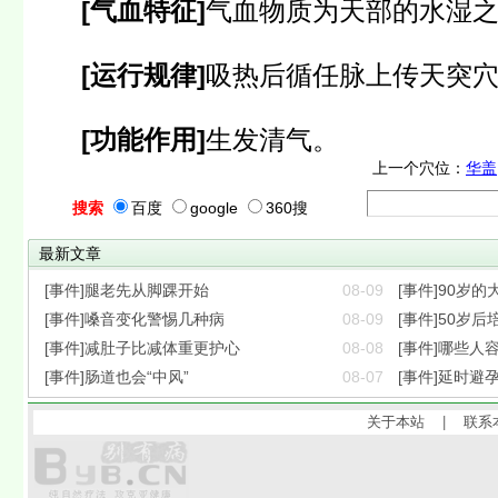
[气血特征]
气血物质为天部的水湿
[运行规律]
吸热后循任脉上传天突
[功能作用]
生发清气。
上一个穴位：
华盖
搜索
百度
google
360搜
最新文章
[事件]腿老先从脚踝开始
08-09
[事件]90岁
[事件]嗓音变化警惕几种病
08-09
[事件]50岁
[事件]减肚子比减体重更护心
08-08
[事件]哪些人
[事件]肠道也会“中风”
08-07
[事件]延时避
关于本站
|
联系