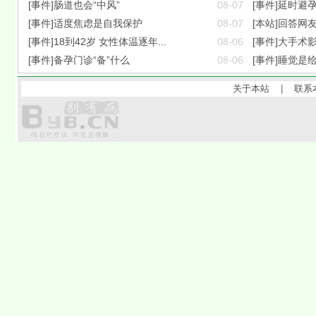
[事件]肠道也会“中风”
08-07
[事件]延时避
[事件]适度焦虑是自我保护
08-07
[本站]回答网
[事件]18到42岁 女性体温逐年...
08-06
[事件]大手术
[事件]备孕门诊“备”什么
08-06
[事件]睡觉是
关于本站
|
联系