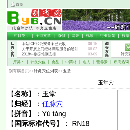
首页
栏目类： |
全部文章
|
原创
|
网评
|
视频
|
行业新闻
|
投票
本站ICP和公安备案已更改
06-15
关于开展上门经络调理服务的通知
08-02
转变
2018年刮痧培训安排
03-09
库类： |
针灸穴位
|
食品
|
中药材
|
名人
|
营养素
|
疾病热词
别有病首页>>
针灸穴位列表
>>
玉堂
玉堂穴
【
名称
】：
玉堂
【
归经
】：
任脉穴
【
拼音
】：
Yù táng
【
国际标准代号
】：
RN18