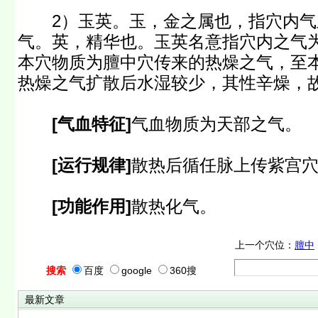
2）玉英。玉，金之属也，指穴内气
气。英，精华也。玉英名意指穴内之气
本穴物质为膻中穴传来的热燥之气，至
热燥之气扩散后水湿较少，其性辛燥，
[气血特征]
气血物质为天部之气。
[运行规律]
散热后循任脉上传紫宫
[功能作用]
散热化气。
上一个穴位：
膻中
搜索
百度
google
360搜
最新文章