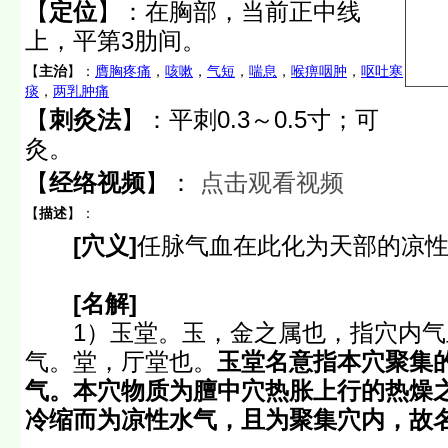
【
定位
】：
在胸部，当前正中线
上，平第3肋间。
【
主治
】：
膺胸疼痛
，
咳嗽
，
气短
，
喘息
，
喉痹咽肿
，
呕吐寒
痰
，
两乳肿痛
【
刺灸法
】：平刺0.3～0.5寸；可
灸。
【
经络视频
】：
点击观看视频
【
描述
】：
[穴义]
任脉气血在此化为天部的凉
[名解]
1）玉堂。玉，金之属也，指穴内气
气。堂，厅堂也。
玉堂名意指本穴聚集
气。本穴物质为膻中穴热胀上行的热燥
冷缩而为凉性水气，且为聚集穴内，故