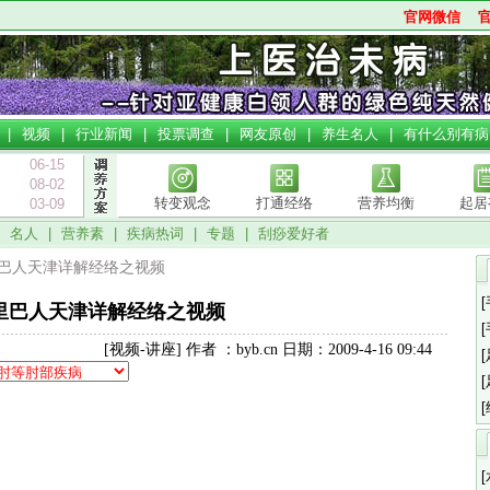
官网微信
|
视频
|
行业新闻
|
投票调查
|
网友原创
|
养生名人
|
有什么别有病
06-15
08-02
转变观念
打通经络
营养均衡
起居
03-09
|
名人
|
营养素
|
疾病热词
|
专题
|
刮痧爱好者
里巴人天津详解经络之视频
里巴人天津详解经络之视频
[视频-讲座] 作者 ：byb.cn 日期：2009-4-16 09:44