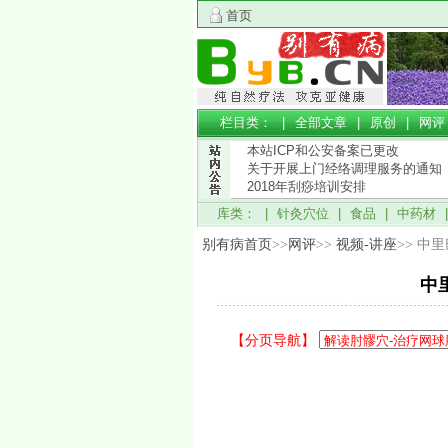
首页
栏目类： |
全部文章
|
原创
|
网评
本站ICP和公安备案已更改
关于开展上门经络调理服务的通知
2018年刮痧培训安排
库类： |
针灸穴位
|
食品
|
中药材
别有病首页
>>
网评
>>
视频-讲座
>> 中
中
【分页导航】