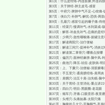
第1页：
什么是经络-内连脏腑,外连四
第3页：
关于肺经-肺主皮毛-感冒
第5页：
中府穴-脾肺中气不足-心绞痛-
第7页：
侠白穴-补肺气-解忧-恐惧-两
第9页：
孔最穴-感冒引起的嗓子痛-痔
第11页：
经渠穴-慢调补气-水到渠成-
第13页：
解答-补血先补气-总痛的是经
第15页：
少商穴-急性咽喉痛-拔罐注意
第17页：
解读商阳穴-治疗便秘
第19页：
解读三间穴-提神补气-消炎过
第21页：
解读第二掌骨穴-哪痛点按哪
第23页：
偏历穴-面神经麻痹-脑中风-
第25页：
曲池穴-降压-祛痘-皮肤病-明
第27页：
上、下廉穴-治便秘-清脏腑毒
第29页：
手五里穴-通肩膀经络-肩周炎
第31页：
肩髃穴-治五十肩-治失眠-脑
第33页：
关于胃经-主管消化-重点讲2
第35页：
四白穴-明目-黑眼圈-老花眼
第37页：
颊车穴-牙痛-口眼歪邪-夜里
第39页：
头维穴-头痛如裹-太阳穴痛
第41页：
胸腹的几大穴-开胸顺气-乳腺