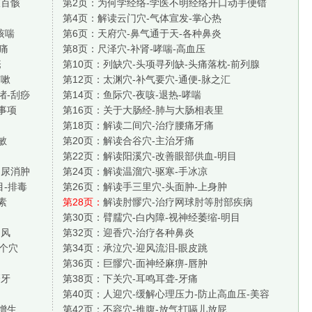
肢百骸
第2页：
为何学经络-学医不明经络开口动手便错
第4页：
解读云门穴-气体宣发-掌心热
咳喘
第6页：
天府穴-鼻气通于天-各种鼻炎
肋痛
第8页：
尺泽穴-补肾-哮喘-高血压
疮
第10页：
列缺穴-头项寻列缺-头痛落枕-前列腺
咳嗽
第12页：
太渊穴-补气要穴-通便-脉之汇
堵-刮痧
第14页：
鱼际穴-夜咳-退热-哮喘
事项
第16页：
关于大肠经-肺与大肠相表里
第18页：
解读二间穴-治疗腰痛牙痛
敏
第20页：
解读合谷穴-主治牙痛
第22页：
解读阳溪穴-改善眼部供血-明目
利尿消肿
第24页：
解读温溜穴-驱寒-手冰凉
目-排毒
第26页：
解读手三里穴-头面肿-上身肿
素
第28页：
解读肘髎穴-治疗网球肘等肘部疾病
第30页：
臂臑穴-白内障-视神经萎缩-明目
中风
第32页：
迎香穴-治疗各种鼻炎
2个穴
第34页：
承泣穴-迎风流泪-眼皮跳
第36页：
巨髎穴-面神经麻痹-唇肿
磨牙
第38页：
下关穴-耳鸣耳聋-牙痛
第40页：
人迎穴-缓解心理压力-防止高血压-美容
增生
第42页：
不容穴-推腹-放气打嗝儿放屁