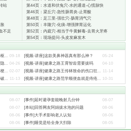
转站
第44页：
水道和伏兔穴-水的通道-心慌脉快
第46页：
梁丘穴-急性肠胃炎-止胃酸
第48页：
足三里-强壮穴-肠胃消气穴
痒胀
第50页：
丰隆穴-化痰-增强脾胃运化
血不足
第52页：
内庭穴-相当于牛黄解毒-去胃火牙疼
第54页：
现场提问-头皮发麻发木
...
09-18
[视频-讲座]这款美鼻神器真有那么神？
05-24
...
04-26
[视频-讲座]健康之路王霄智齿需要拔吗
04-10
...
02-07
[视频-讲座]健康之路王传林致命的伤口狂...
11-14
...
11-13
[视频-讲座]健康之路范学顺便血就是痔疮...
10-31
08-07
[事件]延时避孕套能晚射几分钟
08-07
08-07
[本站]回答网友阿娟拔水泡的问题
08-06
08-06
[事件]大手术影响老人认知
08-06
08-06
[事件]睡觉是给全身大扫除
08-05