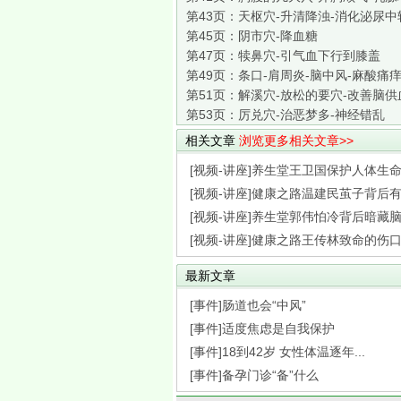
第43页：
天枢穴-升清降浊-消化泌尿中
第45页：
阴市穴-降血糖
第47页：
犊鼻穴-引气血下行到膝盖
第49页：
条口-肩周炎-脑中风-麻酸痛
第51页：
解溪穴-放松的要穴-改善脑供
第53页：
厉兑穴-治恶梦多-神经错乱
相关文章
浏览更多相关文章>>
[视频-讲座]养生堂王卫国保护人体生命枢
[视频-讲座]健康之路温建民茧子背后有隐
[视频-讲座]养生堂郭伟怕冷背后暗藏脑梗
[视频-讲座]健康之路王传林致命的伤口破
最新文章
[事件]肠道也会“中风”
[事件]适度焦虑是自我保护
[事件]18到42岁 女性体温逐年...
[事件]备孕门诊“备”什么