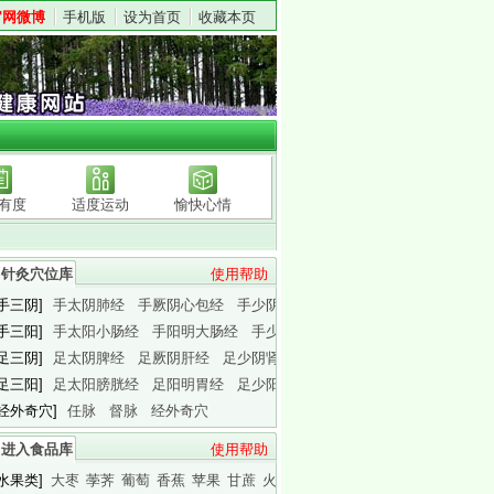
官网微博
手机版
设为首页
收藏本页
有度
适度运动
愉快心情
针灸穴位库
使用帮助
[手三阴]
手太阴肺经
手厥阴心包经
手少阴心经
[手三阳]
手太阳小肠经
手阳明大肠经
手少阳三焦经
[足三阴]
足太阴脾经
足厥阴肝经
足少阴肾经
[足三阳]
足太阳膀胱经
足阳明胃经
足少阳胆经
[经外奇穴]
任脉
督脉
经外奇穴
进入食品库
使用帮助
[水果类]
大枣
荸荠
葡萄
香蕉
苹果
甘蔗
火龙果