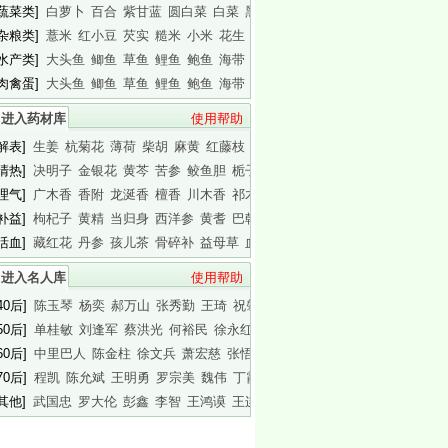
[蔬菜类]
白萝卜
百合
紫甘蓝
圆白菜
白菜
黑木耳
白木耳
[杂粮类]
薏米
红小豆
芡实
糙米
小米
花生
白瓜子
[水产类]
大头鱼
鲫鱼
草鱼
鲤鱼
鲍鱼
海带
基围虾
[肉禽蛋]
大头鱼
鲫鱼
草鱼
鲤鱼
鲍鱼
海带
基围虾
进入药材库
使用帮助
[解表]
生姜
杭菊花
薄荷
柴胡
麻黄
红藤枝
蟾皮
[清热]
决明子
金银花
黄芩
苦参
鲛鱼胆
栀子
白胶香
[理气]
广木香
香附
龙涎香
檀香
川木香
祁木香
印木香
[补益]
枸杞子
黄精
当归身
西洋参
黄耆
巴戟天
白干园参
[活血]
藏红花
丹参
孩儿茶
骨碎补
益母草
血竭
川芎
进入名人库
使用帮助
40后]
陈玉琴
杨奕
郝万山
张秀勤
王琦
祝肇刚
陈淑长
50后]
单桂敏
刘逢军
蔡洪光
何裕民
徐永红
傅杰英
王晨霞
60后]
中里巴人
陈金柱
徐文兵
萧宏慈
张悟本
曲黎敏
马悦凌
70后]
程凯
陈允斌
王明勇
罗宗美
魏伟
丁霞
蔡英杰
[其他]
武国忠
罗大伦
彭鑫
李智
王鸿谟
王连清
迷罗