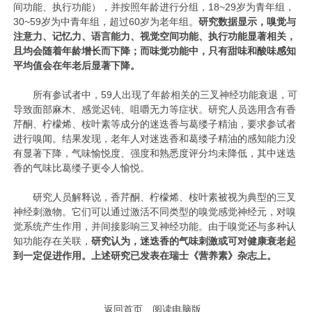
间功能、执行功能），并按照年龄进行分组，18~29岁为青年组，
30~59岁为中青年组，超过60岁为老年组。
研究数据显示，嗅觉与
注意力、记忆力、语言能力、视觉空间功能、执行功能显著相关，
且均会随着年龄增长而下降；而味觉功能中，只有甜味和酸味感知
平均值会在年老后显著下降。
所有参试者中，59人出现了年龄相关的三叉神经功能衰退，可
导致面部麻木、感觉迟钝、咀嚼无力等症状。研究人员选用含有香
芹酮、柠檬烯、桉叶素等成分的迷迭香与葛缕子精油，要求参试者
进行嗅闻。结果发现，老年人对迷迭香和葛缕子精油的感知能力没
有显著下降，气味愉悦度、强度和熟悉度评分均未降低，其中迷迭
香的气味比葛缕子更令人愉悦。
研究人员解释说，香芹酮、柠檬烯、桉叶素被视为典型的三叉
神经刺激物。它们可以通过激活不同类型的嗅觉感觉神经元，对嗅
觉系统产生作用，并间接影响三叉神经功能。由于嗅觉还与多种认
知功能存在关联，
研究认为，迷迭香的气味刺激或可对健康衰老起
到一定促进作用。上述研究已发表在瑞士《营养素》杂志上。
返回首页
阅读电脑版