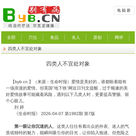
全部
穴位
食品
名人
原创
网评
四类人不宜处对象
四类人不宜处对象
【
byb.cn
】（来源：生命时报）
爱情是美好的，谁都盼着能有
一场浪漫的爱情。但英国“地下铁”网近日刊文提醒，过于顺遂的美
好爱情故事可能藏着风险，遇到以下几类人时，更要提高警惕、留
个心眼儿。
刘 婷
《生命时报》 2026-04-07 第1982期 第7版
第一眼让你沉迷的人
。这类人往往有着出众的外表、迷人的气
质或独特的魅力，能瞬间吸引你的目光，让你陷入痴迷。但危险之