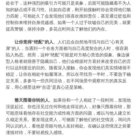
处在于，这种强烈的吸引力可能只是表象，后面可能隐藏着不为人
知的缺点或不良习性。比如自恋者，刚开始接触时你会觉得他们魅
力四射，可相处久了会发现他们很喜欢推卸责任，甚至通过贬低和
控制你来维持自身优越感。如果一个人过于吹嘘自己的完美，就要
提高警惕，保持冷静，多花点时间去了解他们的内在。
让你觉得“绝配”的人
。人们总会自然地寻找与自己“心有灵
犀”的人，当遇到一个在各方面都与自己高度契合的人时，很容易
陷入热恋。然而，这种“绝配”可能是对方精心营造的假象。像边缘
型人格者就很善于隐藏自己，他们会根据对方喜好来改变自己的言
行以达到接近的目的。随着深入接触，你会发现他们其实情绪很不
稳定，让你在相处中如履薄冰。所以在寻找另一半时，不要急于确
定关系，多参与一些共同活动，在不同场景中观察对方的真实反
应，用心感受这种“合适”是真心还是策略。
整天围着你转的人
。如果你和一个人相处了一段时间，发现他
没提起过、你也没见过任何和他走得近的人，好像只围着你转，那
可能意味着他存在社交能力或性格方面的问题，难以与他人建立长
久稳定关系。要发现这类人，可侧面了解他们的社交情况，询问共
同认识的人，看他是否能与他人友好相处。在确认这些情况之前要
谨慎对待，不要轻易投入感情。