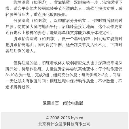
靠墙深蹲（如图①）。背靠墙壁，双脚前移一步，沿墙缓慢下
蹲。适合平衡能力较弱或膝关节不适的老人，墙壁可提供支撑，减
轻膝关节压力，重点强化股四头肌。
分腿深蹲（如图②）。双脚前后分开站立，下蹲时前后腿同时
屈膝，使前腿大腿与地面平行，后腿膝盖接近地面。这个动作更接
近行走和上楼梯的姿态，能锻炼单腿支撑能力和身体稳定性。
脚跟抬高深蹲（如图③）。做一个基础深蹲，回到站立姿势时
把脚跟抬离地面，同时保持平衡。适合踝关节灵活性不足、下蹲时
容易后倒的老人。
值得注意的是，初练者或体力较弱者应先从徒手深蹲或靠墙深
蹲开始，待动作熟练、力量提升后再尝试其他变体；每个动作建议
8~10次为一组，完成2组，组间充分休息；每周训练2~3次，间隔
一天让肌肉有恢复时间；训练过程中保持动作质量，不求数量，不
追求蹲得过深。
返回首页
阅读电脑版
© 2008-2026 byb.cn
北京有什么健康科技有限公司