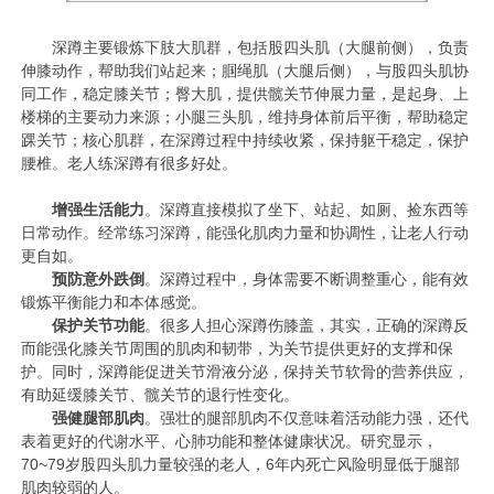
深蹲主要锻炼下肢大肌群，包括股四头肌（大腿前侧），负责
伸膝动作，帮助我们站起来；腘绳肌（大腿后侧），与股四头肌协
同工作，稳定膝关节；臀大肌，提供髋关节伸展力量，是起身、上
楼梯的主要动力来源；小腿三头肌，维持身体前后平衡，帮助稳定
踝关节；核心肌群，在深蹲过程中持续收紧，保持躯干稳定，保护
腰椎。老人练深蹲有很多好处。
增强生活能力
。深蹲直接模拟了坐下、站起、如厕、捡东西等
日常动作。经常练习深蹲，能强化肌肉力量和协调性，让老人行动
更自如。
预防意外跌倒
。深蹲过程中，身体需要不断调整重心，能有效
锻炼平衡能力和本体感觉。
保护关节功能
。很多人担心深蹲伤膝盖，其实，正确的深蹲反
而能强化膝关节周围的肌肉和韧带，为关节提供更好的支撑和保
护。同时，深蹲能促进关节滑液分泌，保持关节软骨的营养供应，
有助延缓膝关节、髋关节的退行性变化。
强健腿部肌肉
。强壮的腿部肌肉不仅意味着活动能力强，还代
表着更好的代谢水平、心肺功能和整体健康状况。研究显示，
70~79岁股四头肌力量较强的老人，6年内死亡风险明显低于腿部
肌肉较弱的人。