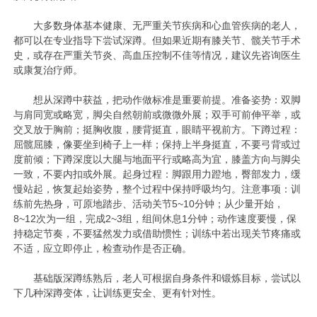
大多数身体基本健康、无严重关节疾病和心血管疾病的老人，
都可以在专业指导下尝试深蹲。但如果近期有膝关节、髋关节手术
史，或存在严重关节炎、高血压控制不佳等情况，建议先咨询医生
或康复治疗师。
想从深蹲中获益，把动作做标准是重要前提。准备姿势：双脚
与肩同宽或略宽，脚尖自然朝前或微微外展；双手可前伸平举，或
交叉放于胸前；挺胸收腹，腰背挺直，眼睛平视前方。下蹲过程：
屈髋屈膝，像要坐到椅子上一样；保持上半身挺直，不要弓背或过
度前倾；下蹲深度以大腿与地面平行或略高为宜，膝盖方向与脚尖
一致，不要内扣或外展。起身过程：脚跟用力蹬地，臀部发力，缓
慢站起，恢复起始姿势，整个过程中保持呼吸均匀。注意事项：训
练前先热身，可原地踏步、活动关节5~10分钟；从少量开始，
8~12次为一组，完成2~3组，组间休息1分钟；动作速度要慢，保
持稳定节奏，不要猛然发力或借助惯性；训练中若出现关节疼痛或
不适，应立即停止，检查动作是否正确。
基础版深蹲练熟后，老人可根据自身条件和锻炼目标，尝试以
下几种深蹲变体，让训练更安全、更有针对性。