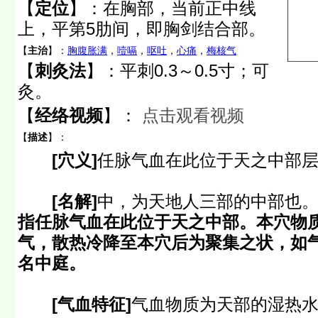
【
定位
】：
在胸部，当前正中线
上，平第5肋间，即胸剑结合部。
【
主治
】：
胸腹胀满
，
噎嗝
，
呕吐
，
心痛
，
梅核气
【
刺灸法
】：平刺0.3～0.5寸；可
灸。
【
经络视频
】：
点击观看视频
【
描述
】：
[穴义]
任脉气血在此位于天之中部
[名解]
中，为天地人三部的中部也
指任脉气血在此位于天之中部。本穴物
气，散热冷降至本穴后为聚集之状，如
名中庭。
[气血特征]
气血物质为天部的湿热