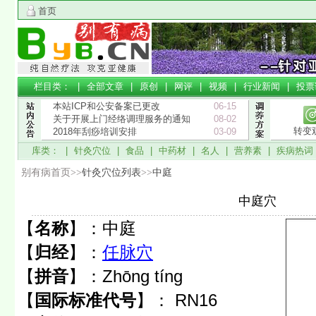
首页
栏目类： |
全部文章
|
原创
|
网评
|
视频
|
行业新闻
|
投票
本站ICP和公安备案已更改
06-15
关于开展上门经络调理服务的通知
08-02
转变
2018年刮痧培训安排
03-09
库类： |
针灸穴位
|
食品
|
中药材
|
名人
|
营养素
|
疾病热词
别有病首页>>
针灸穴位列表
>>
中庭
中庭穴
【
名称
】：
中庭
【
归经
】：
任脉穴
【
拼音
】：
Zhōng tíng
【
国际标准代号
】：
RN16