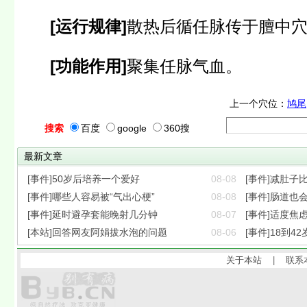
[运行规律]
散热后循任脉传于膻中
[功能作用]
聚集任脉气血。
上一个穴位：
鸠尾
搜索
百度
google
360搜
最新文章
[事件]50岁后培养一个爱好
08-08
[事件]减肚子
[事件]哪些人容易被“气出心梗”
08-08
[事件]肠道也会
[事件]延时避孕套能晚射几分钟
08-07
[事件]适度焦
[本站]回答网友阿娟拔水泡的问题
08-06
[事件]18到42
关于本站
|
联系