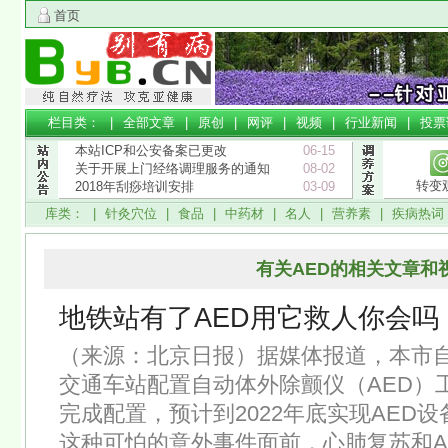
首页
栏目类： |
全部文章
|
原创
|
网评
|
视频
|
行业新闻
|
投票
本站ICP和公安备案已更改
06-15
关于开展上门经络调理服务的通知
08-02
转变
2018年刮痧培训安排
03-09
库类： |
针灸穴位
|
食品
|
中药材
|
名人
|
营养素
|
疾病热词
有关AED的相关文章和
地铁站有了AED用它救人你会吗
（来源：北京日报）据媒体报道，本市自
交通车站配置自动体外除颤仪（AED）
完成配置，预计到2022年底实现AED
这种可怕的意外事件面前，心肺复苏和A