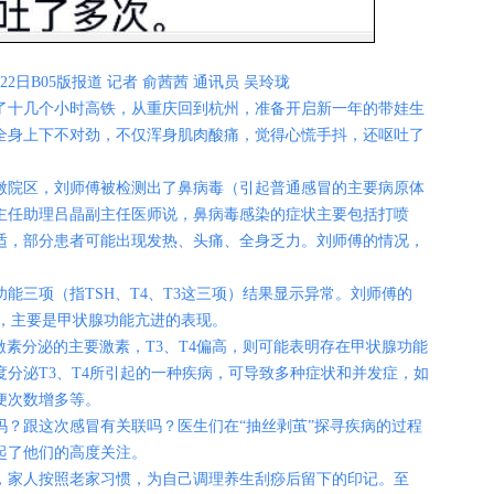
22日
B05版报道
记者 俞茜茜 通讯员 吴玲珑
十几个小时高铁，从重庆回到杭州，准备开启新一年的带娃生
全身上下不对劲，不仅浑身肌肉酸痛，觉得心慌手抖，还呕吐了
院区，刘师傅被检测出了鼻病毒（引起普通感冒的主要病原体
主任助理吕晶副主任医师说，鼻病毒感染的症状主要包括打喷
适，部分患者可能出现发热、头痛、全身乏力。刘师傅的情况，
三项（指TSH、T4、T3这三项）结果显示异常。刘师傅的
偏高，主要是甲状腺功能亢进的表现。
素分泌的主要激素，T3、T4偏高，则可能表明存在甲状腺功能
分泌T3、T4所引起的一种疾病，可导致多种症状和并发症，如
便次数增多等。
跟这次感冒有关联吗？医生们在“抽丝剥茧”探寻疾病的过程
起了他们的高度关注。
家人按照老家习惯，为自己调理养生刮痧后留下的印记。至