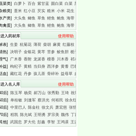
[蔬菜类]
白萝卜
百合
紫甘蓝
圆白菜
白菜
黑木耳
白木耳
[杂粮类]
薏米
红小豆
芡实
糙米
小米
花生
白瓜子
[水产类]
大头鱼
鲫鱼
草鱼
鲤鱼
鲍鱼
海带
基围虾
[肉禽蛋]
大头鱼
鲫鱼
草鱼
鲤鱼
鲍鱼
海带
基围虾
进入药材库
使用帮助
[解表]
生姜
杭菊花
薄荷
柴胡
麻黄
红藤枝
蟾皮
[清热]
决明子
金银花
黄芩
苦参
鲛鱼胆
栀子
白胶香
[理气]
广木香
香附
龙涎香
檀香
川木香
祁木香
印木香
[补益]
枸杞子
黄精
当归身
西洋参
黄耆
巴戟天
白干园参
[活血]
藏红花
丹参
孩儿茶
骨碎补
益母草
血竭
川芎
进入名人库
使用帮助
40后]
陈玉琴
杨奕
郝万山
张秀勤
王琦
祝肇刚
陈淑长
50后]
单桂敏
刘逢军
蔡洪光
何裕民
徐永红
傅杰英
王晨霞
60后]
中里巴人
陈金柱
徐文兵
萧宏慈
张悟本
曲黎敏
马悦凌
70后]
程凯
陈允斌
王明勇
罗宗美
魏伟
丁霞
蔡英杰
[其他]
武国忠
罗大伦
彭鑫
李智
王鸿谟
王连清
迷罗