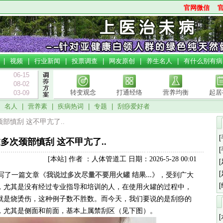
官网微信
|
视频
|
行业新闻
|
投票调查
|
网友原创
|
养生名人
|
有什么别有病
06-15
08-02
转变观念
打通经络
营养均衡
起居
03-09
|
名人
|
营养素
|
疾病热词
|
专题
|
刮痧爱好者
颈部慎刮 这不甲亢了..
多次颈部慎刮 这不甲亢了..
[本站] 作者 ：人体管道工 日期：2026-5-28 00:01
写了一篇文章《
我说过多次尽量不要用火罐 结果...
》，受到广大
，尤其是没有经过专业指导和培训的人，在使用火罐的过程中，
就是烧烫伤，这种例子数不胜数。而今天，我们要说的是刮痧的
，尤其是侧面和前面，基本上属禁刮区（见下图）。