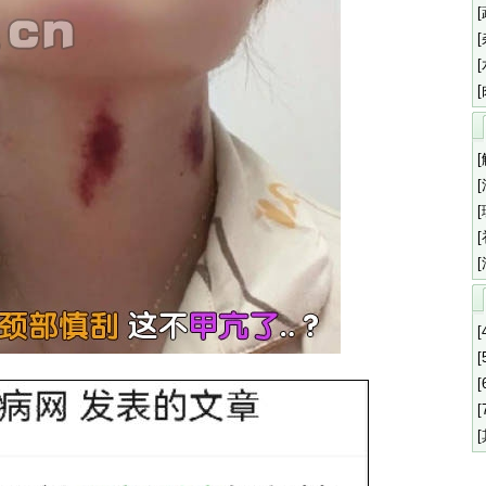
[
[
[
[