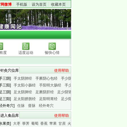
官网微博
手机版
设为首页
收藏本页
有度
适度运动
愉快心情
针灸穴位库
使用帮助
[手三阴]
手太阴肺经
手厥阴心包经
手少阴心经
[手三阳]
手太阳小肠经
手阳明大肠经
手少阳三焦经
[足三阴]
足太阴脾经
足厥阴肝经
足少阴肾经
[足三阳]
足太阳膀胱经
足阳明胃经
足少阳胆经
[经外奇穴]
任脉
督脉
经外奇穴
进入食品库
使用帮助
[水果类]
大枣
荸荠
葡萄
香蕉
苹果
甘蔗
火龙果