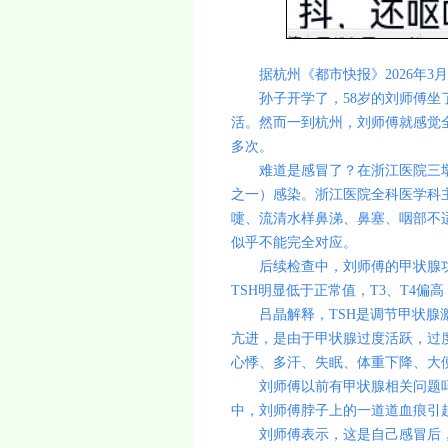
据杭州《都市快报》2026年3月
孙子开学了，58岁的刘师傅坐了
活。然而一到杭州，刘师傅就感觉
多次。
难道是感冒了？在浙江医院三墩
之一）感染。浙江医院全科医学科
嚏、流清水样鼻涕、鼻塞、咽部不
似乎不能完全对应。
后续检查中，刘师傅的甲状腺功能
TSH明显低于正常值，T3、T4
吕晶解释，TSH是调节甲状腺激
亢进，是由于甲状腺过度活跃，过度
心悸、多汗、失眠、体重下降、大
刘师傅以前有甲状腺相关问题吗？
中，刘师傅脖子上的一道道血痕引
刘师傅表示，这是自己感冒后，