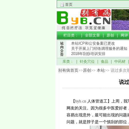
首页
栏目类： |
全部文章
|
原创
|
网评
本站ICP和公安备案已更改
关于开展上门经络调理服务的通知
2018年刮痧培训安排
库类： |
针灸穴位
|
食品
|
中药材
别有病首页
>>
原创
>>
本站
>> 说过多次
说过
【
byb.cn
人体管道工】上周，我
网友的关注。因为很多中医爱好者
容易出现意外，最可能出现的问题
问题，就是脖子是一个慎刮的部位