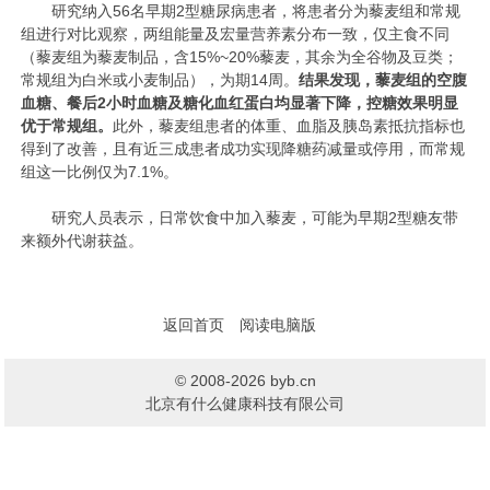
研究纳入56名早期2型糖尿病患者，将患者分为藜麦组和常规
组进行对比观察，两组能量及宏量营养素分布一致，仅主食不同
（藜麦组为藜麦制品，含15%~20%藜麦，其余为全谷物及豆类；
常规组为白米或小麦制品），为期14周。
结果发现，藜麦组的空腹
血糖、餐后2小时血糖及糖化血红蛋白均显著下降，控糖效果明显
优于常规组。
此外，藜麦组患者的体重、血脂及胰岛素抵抗指标也
得到了改善，且有近三成患者成功实现降糖药减量或停用，而常规
组这一比例仅为7.1%。
研究人员表示，日常饮食中加入藜麦，可能为早期2型糖友带
来额外代谢获益。
返回首页
阅读电脑版
© 2008-2026 byb.cn
北京有什么健康科技有限公司