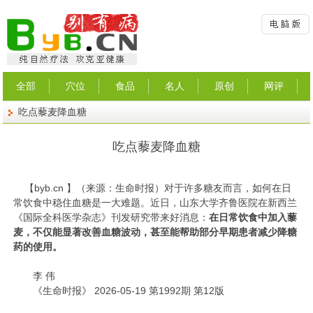
全部
穴位
食品
名人
原创
网评
吃点藜麦降血糖
吃点藜麦降血糖
【
byb.cn
】（来源：生命时报）
对于许多糖友而言，如何在日
常饮食中稳住血糖是一大难题。近日，山东大学齐鲁医院在新西兰
《国际全科医学杂志》刊发研究带来好消息：
在日常饮食中加入藜
麦，不仅能显著改善血糖波动，甚至能帮助部分早期患者减少降糖
药的使用。
李 伟
《生命时报》 2026-05-19 第1992期 第12版