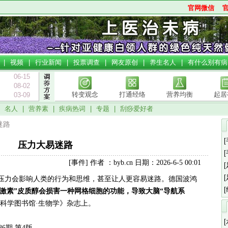
官网微信
|
视频
|
行业新闻
|
投票调查
|
网友原创
|
养生名人
|
有什么别有病
06-15
08-02
转变观念
打通经络
营养均衡
起居
03-09
|
名人
|
营养素
|
疾病热词
|
专题
|
刮痧爱好者
迷路
压力大易迷路
[事件] 作者 ：byb.cn 日期：2026-6-5 00:01
压力会影响人类的行为和思维，甚至让人更容易迷路。德国波鸿
激素”皮质醇会损害一种网格细胞的功能，导致大脑“导航系
科学图书馆·生物学》杂志上。
86期 第4版