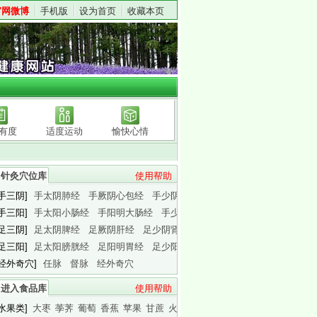
官网微博
手机版
设为首页
收藏本页
有度
适度运动
愉快心情
针灸穴位库
使用帮助
[手三阴]
手太阴肺经
手厥阴心包经
手少阴心经
[手三阳]
手太阳小肠经
手阳明大肠经
手少阳三焦经
[足三阴]
足太阴脾经
足厥阴肝经
足少阴肾经
[足三阳]
足太阳膀胱经
足阳明胃经
足少阳胆经
[经外奇穴]
任脉
督脉
经外奇穴
进入食品库
使用帮助
[水果类]
大枣
荸荠
葡萄
香蕉
苹果
甘蔗
火龙果