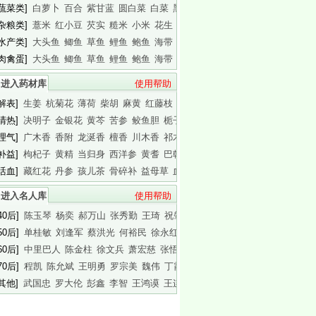
[蔬菜类]
白萝卜
百合
紫甘蓝
圆白菜
白菜
黑木耳
白木耳
[杂粮类]
薏米
红小豆
芡实
糙米
小米
花生
白瓜子
[水产类]
大头鱼
鲫鱼
草鱼
鲤鱼
鲍鱼
海带
基围虾
[肉禽蛋]
大头鱼
鲫鱼
草鱼
鲤鱼
鲍鱼
海带
基围虾
进入药材库
使用帮助
[解表]
生姜
杭菊花
薄荷
柴胡
麻黄
红藤枝
蟾皮
[清热]
决明子
金银花
黄芩
苦参
鲛鱼胆
栀子
白胶香
[理气]
广木香
香附
龙涎香
檀香
川木香
祁木香
印木香
[补益]
枸杞子
黄精
当归身
西洋参
黄耆
巴戟天
白干园参
[活血]
藏红花
丹参
孩儿茶
骨碎补
益母草
血竭
川芎
进入名人库
使用帮助
40后]
陈玉琴
杨奕
郝万山
张秀勤
王琦
祝肇刚
陈淑长
50后]
单桂敏
刘逢军
蔡洪光
何裕民
徐永红
傅杰英
王晨霞
60后]
中里巴人
陈金柱
徐文兵
萧宏慈
张悟本
曲黎敏
马悦凌
70后]
程凯
陈允斌
王明勇
罗宗美
魏伟
丁霞
蔡英杰
[其他]
武国忠
罗大伦
彭鑫
李智
王鸿谟
王连清
迷罗