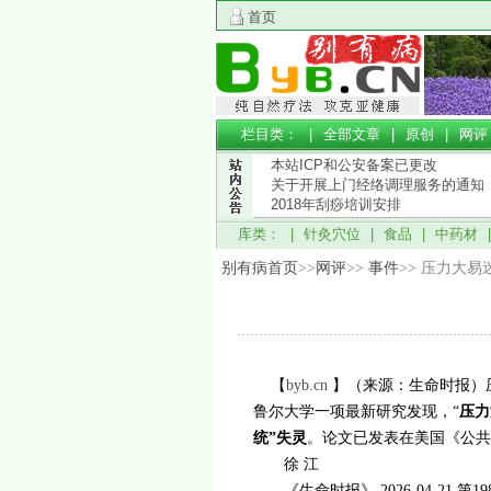
首页
栏目类： |
全部文章
|
原创
|
网评
本站ICP和公安备案已更改
关于开展上门经络调理服务的通知
2018年刮痧培训安排
库类： |
针灸穴位
|
食品
|
中药材
别有病首页
>>
网评
>>
事件
>> 压力大易
【
byb.cn
】（来源：生命时报）
鲁尔大学一项最新研究发现，“
压力
统”失灵
。论文已发表在美国《公共
徐 江
《生命时报》 2026-04-21 第19