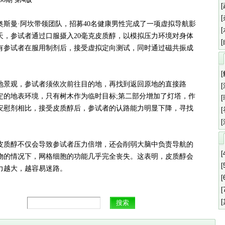
曼·阿坎带领团队，招募40名健康男性完成了一项虚拟导航影
天，参试者通过口服摄入20毫克皮质醇，以模拟压力环境对身体
有参试者在服用制剂后，接受虚拟定向测试，同时通过磁共振成
景观，参试者须依次前往目的地，再找到返回原地的直接路
定的地表环境，只有树木作为临时目标;第二部分增加了灯塔，作
安慰剂相比，接受皮质醇后，参试者的认路能力明显下降，寻找
质醇不仅会导致参试者压力倍增，还会削弱大脑中负责导航的
[
物的情况下，网格细胞的功能几乎完全丧失。这表明，皮质醇会
[
力越大，越容易迷路。
[
[