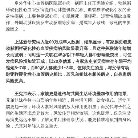
阜外华中心血管病医院冠心病一病区主任王宪沛介绍，动脉粥
样硬化性心血管疾病是由动脉壁斑块沉积、血管狭窄硬化引发的全
身性疾病，主要包括冠心病、心肌梗死、脑梗死、短暂性脑缺血发
作、外周动脉疾病及主动脉瘤等疾病，是成年人致残、致死的主要
原因之一。
上述新研究纳入近60万成年人数据，结果显示，有家族史者患
动脉粥样硬化性心血管疾病的风险显著升高，且这种关联随年龄增
长而减弱
；
同时这一关联在45岁以下年轻人群中影响最突出，可使
发病风险增加近五成
；
以20岁估算，有家族史者无病生存年限平均
缩短5~7年，而80岁人群减少1~3年。
值得关注的是，与父母有动
脉粥样硬化性心血管病史相比，若兄弟姐妹有相关病史，自身患病
风险更高。
王宪沛表示，家族史是遗传与共同生活环境叠加作用的结果
。
兄弟姐妹往往与自己的年龄相近，且生活习惯、饮食模式、运动习
惯更趋一致，环境因素对风险的放大作用更明显；而父代与子代之
间的生活环境差异较大，风险传导相对较弱。这也提示，仅关注父
母病史远远不够，了解兄弟姐妹健康状况，能更精准地预判自身风
险，尤其对年轻人意义重大。