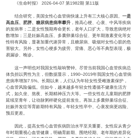
《生命时报》 2026-04-07 第1982期 第11版
结合研究，美国女性心血管病快速上升有三大核心原因。
一是
高血压、肥胖、糖尿病患病率攀升
，推高心梗、心衰、中风等疾病
的发病率；二是女性预期寿命更长，老年人口扩大，导致患病绝对
数增加；三是妊娠高血压、多囊卵巢综合征、更年期激素变化等女
性特有风险，显著加重代谢异常，且糖尿病、吸烟对女性心脏的危
害较大。另外，女性心梗多为疲劳、背痛、恶心等不典型表现，极
易漏诊、晚诊。
这一声明也对我国女性敲响警钟。尽管当前我国心血管疾病总
体负担以男性为主，但数据显示，1990~2019年我国女性心血管病
患病率增加7.5%。长期以来，人们认为年轻女性受雌激素保护，
心血管风险偏低。但如今，越来越多年轻女性遵循不健康生活方
式，如久坐、熬夜、长期精神压力大等。一些女性在儿童期的肥胖
延续至青年，让动脉粥样硬化提前发生。再加上多囊卵巢综合征、
妊娠并发症等育龄期特有风险，年轻女性卒中、心衰发病更凶险、
预后更差。
因此，提高女性心血管疾病防治水平至关重要。女性应从青少
年时期重视心血管健康，明确育龄期、围绝经期、老年期的差异化