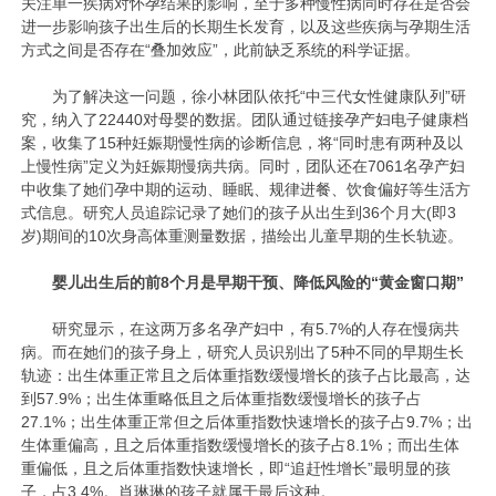
关注单一疾病对怀孕结果的影响，至于多种慢性病同时存在是否会
进一步影响孩子出生后的长期生长发育，以及这些疾病与孕期生活
方式之间是否存在“叠加效应”，此前缺乏系统的科学证据。
为了解决这一问题，徐小林团队依托“中三代女性健康队列”研
究，纳入了22440对母婴的数据。团队通过链接孕产妇电子健康档
案，收集了15种妊娠期慢性病的诊断信息，将“同时患有两种及以
上慢性病”定义为妊娠期慢病共病。同时，团队还在7061名孕产妇
中收集了她们孕中期的运动、睡眠、规律进餐、饮食偏好等生活方
式信息。研究人员追踪记录了她们的孩子从出生到36个月大(即3
岁)期间的10次身高体重测量数据，描绘出儿童早期的生长轨迹。
婴儿出生后的前8个月是早期干预、降低风险的“黄金窗口期”
研究显示，在这两万多名孕产妇中，有5.7%的人存在慢病共
病。而在她们的孩子身上，研究人员识别出了5种不同的早期生长
轨迹：出生体重正常且之后体重指数缓慢增长的孩子占比最高，达
到57.9%；出生体重略低且之后体重指数缓慢增长的孩子占
27.1%；出生体重正常但之后体重指数快速增长的孩子占9.7%；出
生体重偏高，且之后体重指数缓慢增长的孩子占8.1%；而出生体
重偏低，且之后体重指数快速增长，即“追赶性增长”最明显的孩
子，占3.4%。肖琳琳的孩子就属于最后这种。