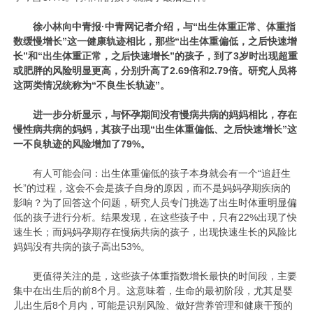
徐小林向中青报·中青网记者介绍，与“出生体重正常、体重指
数缓慢增长”这一健康轨迹相比，那些“出生体重偏低，之后快速增
长”和“出生体重正常，之后快速增长”的孩子，到了3岁时出现超重
或肥胖的风险明显更高，分别升高了2.69倍和2.79倍。研究人员将
这两类情况统称为“不良生长轨迹”。
进一步分析显示，与怀孕期间没有慢病共病的妈妈相比，存在
慢性病共病的妈妈，其孩子出现“出生体重偏低、之后快速增长”这
一不良轨迹的风险增加了79%。
有人可能会问：出生体重偏低的孩子本身就会有一个“追赶生
长”的过程，这会不会是孩子自身的原因，而不是妈妈孕期疾病的
影响？为了回答这个问题，研究人员专门挑选了出生时体重明显偏
低的孩子进行分析。结果发现，在这些孩子中，只有22%出现了快
速生长；而妈妈孕期存在慢病共病的孩子，出现快速生长的风险比
妈妈没有共病的孩子高出53%。
更值得关注的是，这些孩子体重指数增长最快的时间段，主要
集中在出生后的前8个月。这意味着，生命的最初阶段，尤其是婴
儿出生后8个月内，可能是识别风险、做好营养管理和健康干预的