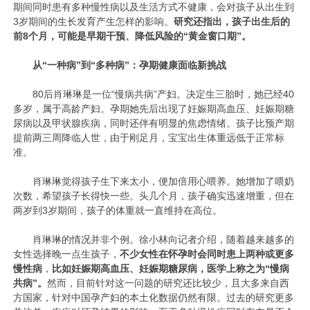
期间同时患有多种慢性病以及生活方式不健康，会对孩子从出生到
3岁期间的生长发育产生怎样的影响。
研究还指出，孩子出生后的
前8个月，可能是早期干预、降低风险的“黄金窗口期”。
从“一种病”到“多种病”：孕期健康面临新挑战
80后肖琳琳是一位“慢病共病”产妇。决定生三胎时，她已经40
多岁，属于高龄产妇。孕期她先后出现了妊娠期高血压、妊娠期糖
尿病以及甲状腺疾病，同时还伴有明显的焦虑情绪。孩子比预产期
提前两三周降临人世，由于刚足月，宝宝出生体重远低于正常标
准。
肖琳琳觉得孩子生下来太小，便加倍用心喂养。她增加了喂奶
次数，希望孩子长得快一些。头几个月，孩子确实迅速增重，但在
两岁到3岁期间，孩子的体重就一直维持在高位。
肖琳琳的情况并非个例。徐小林向记者介绍，随着越来越多的
女性选择晚一点生孩子，
不少女性在怀孕时会同时患上两种或更多
慢性病
，
比如妊娠期高血压、妊娠期糖尿病，医学上称之为“慢病
共病”。
然而，目前针对这一问题的研究还比较少，且大多来自西
方国家，针对中国孕产妇的本土化数据仍然有限。过去的研究更多