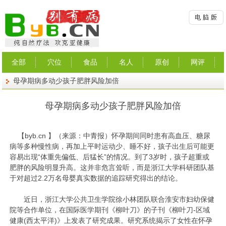
全部
穴位
食品
名人
原创
网评
母孕期病多动少孩子肥胖风险加倍
母孕期病多动少孩子肥胖风险加倍
【
byb.cn
】（来源：中青报）怀孕期间同时患有高血压、糖尿
病等多种慢性病，再加上平时运动少、睡不好，孩子出生后可能更
容易出现“体重先偏低、后猛长”的情况。到了3岁时，孩子超重或
肥胖的风险明显升高。这并非危言耸听，而是浙江大学科研团队基
于对超过2.2万名母婴真实数据的追踪研究得出的结论。
近日，浙江大学公共卫生学院徐小林团队联合淮安市妇幼保健
院等合作单位，在国际医学期刊《柳叶刀》的子刊《柳叶刀-区域
健康(西太平洋)》上发表了研究成果。研究系统揭示了女性在怀孕