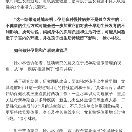
眠时间过长或过短、睡眠质量较差，是与孩子生长轨迹不良关联最
强的3个生活方式因素。
“这一结果清楚地表明，孕期多种慢性病并不是孤立发生的，
不健康的生活方式可能会进一步加重它们对孩子早期生长发育的不
利影响。换句话说，妈妈身体的疾病负担和生活习惯，可能共同塑
造了子宫内的环境，并在孩子出生后持续留下影响。”徐小林说。
如何做好孕期和产后健康管理
徐小林告诉记者，这项研究的意义在于把孕期健康管理的视
角，从“单一疾病”推进到了“慢病共病”。
基于研究结果，研究团队建议，要加强对孩子出生后早期，尤
其是前8个月这一关键窗口期的持续监测和干预。“具体而言，基层
妇幼保健机构应重点抓好两项工作：一是尽早识别高危孩子，重点
关注母亲孕期合并多种疾病、新生儿出生体重偏低等重点人群；二
是强化出生后前8个月的连续随访，不只关注单次体重测量结果，
更要持续监测体重、身长及生长曲线变化，尤其警惕体重增长过快
问题。”徐小林说。
对于普通家庭，徐小林提醒，育儿观念需要走出“长得越快越